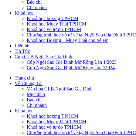
Báo chí
Chi nhánh
Khoá học
Khoá học boxing TPHCM
Khoá học Muay Thái TPHCM
Khoá học võ tự do TPHCM
Chương trình học võ tự vệ tại Ngôi Sao Gia Định TPH
Khoá học Boxing – Muay Thái cho trẻ em
Liên hệ
Tin Tức
Cúp CLB Ngôi Sao Gia Định
Cúp Ngôi Sao Gia Định Mở Rộng Lần 1/2023
Cúp Ngôi Sao Gia Định Mở Rộng lần 2/2024
Trang chủ
Về Chúng Tôi
Văn hoá CLB Ngôi Sao Gia Định
Mục đích
Báo chí
Chi nhánh
Khoá học
Khoá học boxing TPHCM
Khoá học Muay Thái TPHCM
Khoá học võ tự do TPHCM
Chương trình học võ tự vệ tại Ngôi Sao Gia Định TPH