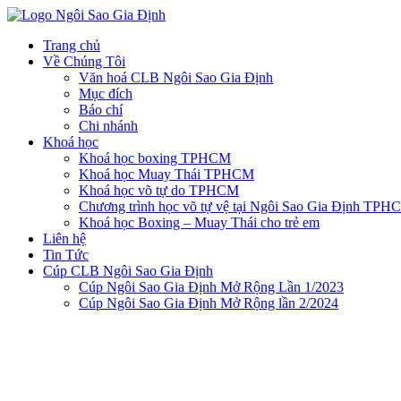
Trang chủ
Về Chúng Tôi
Văn hoá CLB Ngôi Sao Gia Định
Mục đích
Báo chí
Chi nhánh
Khoá học
Khoá học boxing TPHCM
Khoá học Muay Thái TPHCM
Khoá học võ tự do TPHCM
Chương trình học võ tự vệ tại Ngôi Sao Gia Định TPH
Khoá học Boxing – Muay Thái cho trẻ em
Liên hệ
Tin Tức
Cúp CLB Ngôi Sao Gia Định
Cúp Ngôi Sao Gia Định Mở Rộng Lần 1/2023
Cúp Ngôi Sao Gia Định Mở Rộng lần 2/2024