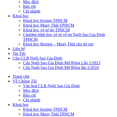
Mục đích
Báo chí
Chi nhánh
Khoá học
Khoá học boxing TPHCM
Khoá học Muay Thái TPHCM
Khoá học võ tự do TPHCM
Chương trình học võ tự vệ tại Ngôi Sao Gia Định
TPHCM
Khoá học Boxing – Muay Thái cho trẻ em
Liên hệ
Tin Tức
Cúp CLB Ngôi Sao Gia Định
Cúp Ngôi Sao Gia Định Mở Rộng Lần 1/2023
Cúp Ngôi Sao Gia Định Mở Rộng lần 2/2024
Trang chủ
Về Chúng Tôi
Văn hoá CLB Ngôi Sao Gia Định
Mục đích
Báo chí
Chi nhánh
Khoá học
Khoá học boxing TPHCM
Khoá học Muay Thái TPHCM