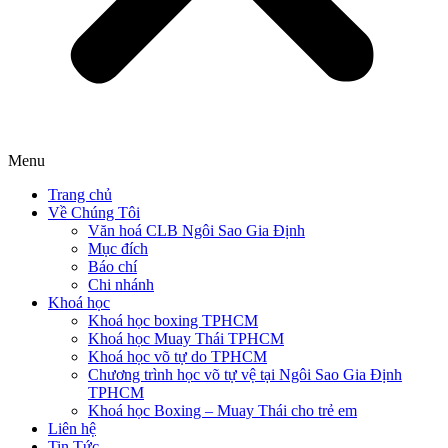
Menu
Trang chủ
Về Chúng Tôi
Văn hoá CLB Ngôi Sao Gia Định
Mục đích
Báo chí
Chi nhánh
Khoá học
Khoá học boxing TPHCM
Khoá học Muay Thái TPHCM
Khoá học võ tự do TPHCM
Chương trình học võ tự vệ tại Ngôi Sao Gia Định
TPHCM
Khoá học Boxing – Muay Thái cho trẻ em
Liên hệ
Tin Tức