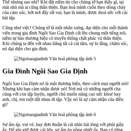
Thế nhưng sao nhỉ? Khi đặt niềm tin cho chúng tớ bạn thấy gì, tại
mái nhà mà ai cũng thân thiện. Bạn hoà mình cuốn theo dòng chảy
của cảm xúc, bởi nơi đây rất vui, bạn là mình, được thoả sức với các
bài tập.
Cũng như việc! Chúng tớ là một nhân xưng, đại diện cho mỗi thành
viên trong gia đình Ngôi Sao Gia Định cất lên chung một tiếng nói,
niềm tự hào thương hiệu có truyền thống chất phác và thân thiện.
Khi chúng ta đến với nhau bằng tất cả cái tâm, sự lo lắng, chăm sóc,
nó đại diện cho gia đình.
Gia Đình Ngôi Sao Gia Định
Ngôi Sao Gia Định nó là một thương hiệu, theo cách mọi người nói!
Nhưng khi bạn cảm nhận được nó! Nơi mà có những người cha
cùng với con tập luyện, người chú muốn nâng cao sức khoẻ hay
anh, chị, em ruột dắt nhau đi tập. Vậy nó là sự cảm nhận của điều
gì?
Sự ấm áp, vui vẻ, hay đơn thuần là cái nhìn hài lòng với phút giây
ấy. Để gìn giữ được cái lửa, sự ấm áp nồng nhiệt ấy. Bạn có từng