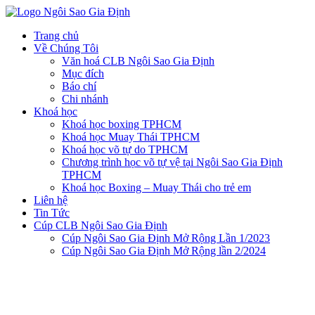
Trang chủ
Về Chúng Tôi
Văn hoá CLB Ngôi Sao Gia Định
Mục đích
Báo chí
Chi nhánh
Khoá học
Khoá học boxing TPHCM
Khoá học Muay Thái TPHCM
Khoá học võ tự do TPHCM
Chương trình học võ tự vệ tại Ngôi Sao Gia Định
TPHCM
Khoá học Boxing – Muay Thái cho trẻ em
Liên hệ
Tin Tức
Cúp CLB Ngôi Sao Gia Định
Cúp Ngôi Sao Gia Định Mở Rộng Lần 1/2023
Cúp Ngôi Sao Gia Định Mở Rộng lần 2/2024