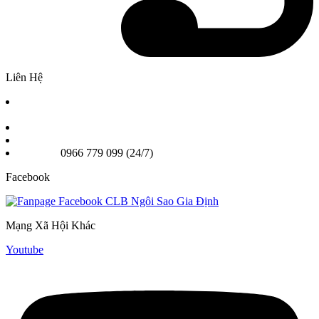
Liên Hệ
Chi nhánh 1: Số 2A Phan Chu Trinh Phường Bình Thạnh,
TPHCM
Chi nhánh 2: 25A Nơ Trang Long, Phường Gia Định TPHCM
Email: Ngoisaogiadinhvn@gmail.com
Hotline:
0966 779 099 (24/7)
Facebook
Mạng Xã Hội Khác
Youtube