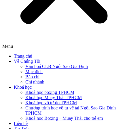
Menu
Trang chủ
Về Chúng Tôi
Văn hoá CLB Ngôi Sao Gia Định
Mục đích
Báo chí
Chi nhánh
Khoá học
Khoá học boxing TPHCM
Khoá học Muay Thái TPHCM
Khoá học võ tự do TPHCM
Chương trình học võ tự vệ tại Ngôi Sao Gia Định
TPHCM
Khoá học Boxing – Muay Thái cho trẻ em
Liên hệ
Tin Tức