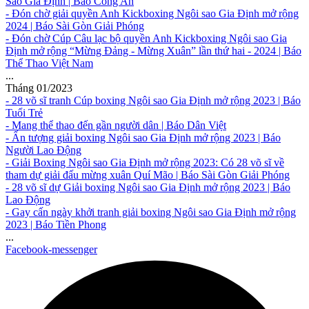
Sao Gia Định | Báo Công An
- Đón chờ giải quyền Anh Kickboxing Ngôi sao Gia Định mở rộng
2024 | Báo Sài Gòn Giải Phóng
- Đón chờ Cúp Câu lạc bộ quyền Anh Kickboxing Ngôi sao Gia
Định mở rộng “Mừng Đảng - Mừng Xuân” lần thứ hai - 2024 | Báo
Thể Thao Việt Nam
...
Tháng 01/2023
- 28 võ sĩ tranh Cúp boxing Ngôi sao Gia Định mở rộng 2023 | Báo
Tuổi Trẻ
- Mang thể thao đến gần người dân | Báo Dân Việt
- Ấn tượng giải boxing Ngôi sao Gia Định mở rộng 2023 | Báo
Người Lao Động
- Giải Boxing Ngôi sao Gia Định mở rộng 2023: Có 28 võ sĩ về
tham dự giải đấu mừng xuân Quí Mão | Báo Sài Gòn Giải Phóng
- 28 võ sĩ dự Giải boxing Ngôi sao Gia Định mở rộng 2023 | Báo
Lao Động
- Gay cấn ngày khởi tranh giải boxing Ngôi sao Gia Định mở rộng
2023 | Báo Tiền Phong
...
Facebook-messenger