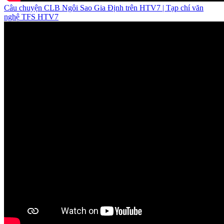
Câu chuyện CLB Ngôi Sao Gia Định trên HTV7 | Tạp chí văn
nghệ TFS HTV7