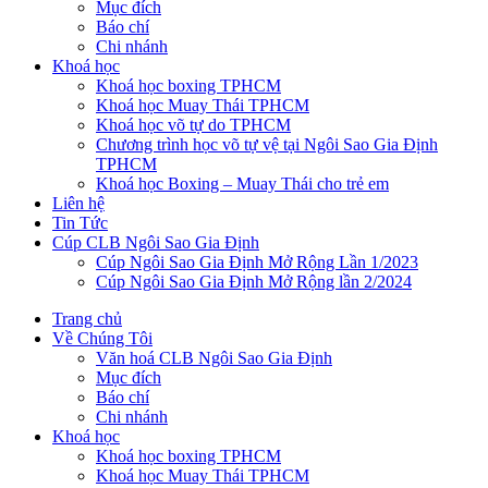
Mục đích
Báo chí
Chi nhánh
Khoá học
Khoá học boxing TPHCM
Khoá học Muay Thái TPHCM
Khoá học võ tự do TPHCM
Chương trình học võ tự vệ tại Ngôi Sao Gia Định
TPHCM
Khoá học Boxing – Muay Thái cho trẻ em
Liên hệ
Tin Tức
Cúp CLB Ngôi Sao Gia Định
Cúp Ngôi Sao Gia Định Mở Rộng Lần 1/2023
Cúp Ngôi Sao Gia Định Mở Rộng lần 2/2024
Trang chủ
Về Chúng Tôi
Văn hoá CLB Ngôi Sao Gia Định
Mục đích
Báo chí
Chi nhánh
Khoá học
Khoá học boxing TPHCM
Khoá học Muay Thái TPHCM