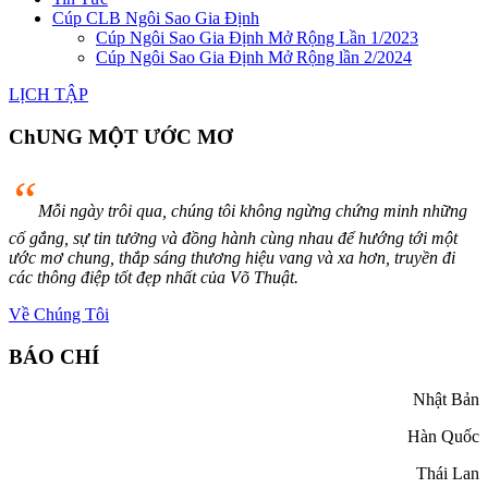
Cúp CLB Ngôi Sao Gia Định
Cúp Ngôi Sao Gia Định Mở Rộng Lần 1/2023
Cúp Ngôi Sao Gia Định Mở Rộng lần 2/2024
LỊCH TẬP
ChUNG MỘT ƯỚC MƠ
“
Mỗi ngày trôi qua, chúng tôi không ngừng chứng minh những
cố gắng, sự tin tưởng và đồng hành cùng nhau để hướng tới một
ước mơ chung, thắp sáng thương hiệu vang và xa hơn, truyền đi
các thông điệp tốt đẹp nhất của Võ Thuật.
Về Chúng Tôi
BÁO CHÍ
Nhật Bản
Hàn Quốc
Thái Lan