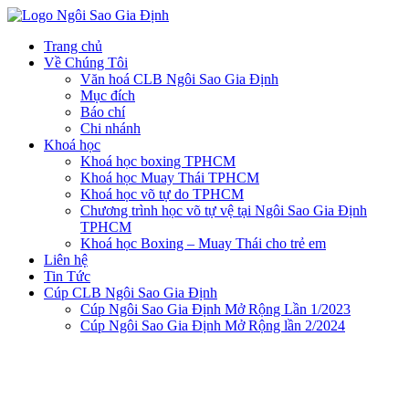
Trang chủ
Về Chúng Tôi
Văn hoá CLB Ngôi Sao Gia Định
Mục đích
Báo chí
Chi nhánh
Khoá học
Khoá học boxing TPHCM
Khoá học Muay Thái TPHCM
Khoá học võ tự do TPHCM
Chương trình học võ tự vệ tại Ngôi Sao Gia Định
TPHCM
Khoá học Boxing – Muay Thái cho trẻ em
Liên hệ
Tin Tức
Cúp CLB Ngôi Sao Gia Định
Cúp Ngôi Sao Gia Định Mở Rộng Lần 1/2023
Cúp Ngôi Sao Gia Định Mở Rộng lần 2/2024