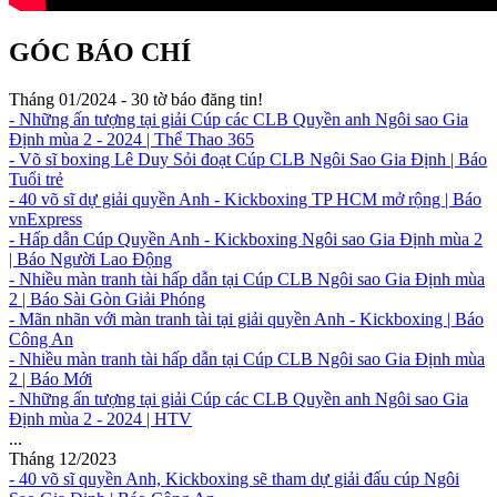
GÓC BÁO CHÍ
Tháng 01/2024 - 30 tờ báo đăng tin!
- Những ấn tượng tại giải Cúp các CLB Quyền anh Ngôi sao Gia
Định mùa 2 - 2024 | Thể Thao 365
- Võ sĩ boxing Lê Duy Sỏi đoạt Cúp CLB Ngôi Sao Gia Định | Báo
Tuổi trẻ
- 40 võ sĩ dự giải quyền Anh - Kickboxing TP HCM mở rộng | Báo
vnExpress
- Hấp dẫn Cúp Quyền Anh - Kickboxing Ngôi sao Gia Định mùa 2
| Báo Người Lao Động
- Nhiều màn tranh tài hấp dẫn tại Cúp CLB Ngôi sao Gia Định mùa
2 | Báo Sài Gòn Giải Phóng
- Mãn nhãn với màn tranh tài tại giải quyền Anh - Kickboxing | Báo
Công An
- Nhiều màn tranh tài hấp dẫn tại Cúp CLB Ngôi sao Gia Định mùa
2 | Báo Mới
- Những ấn tượng tại giải Cúp các CLB Quyền anh Ngôi sao Gia
Định mùa 2 - 2024 | HTV
...
Tháng 12/2023
- 40 võ sĩ quyền Anh, Kickboxing sẽ tham dự giải đấu cúp Ngôi