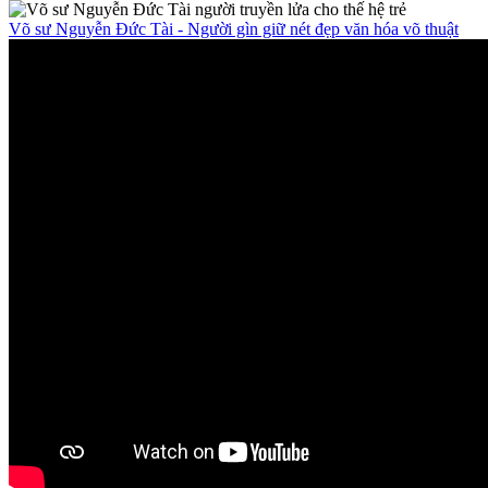
Võ sư Nguyễn Đức Tài - Người gìn giữ nét đẹp văn hóa võ thuật