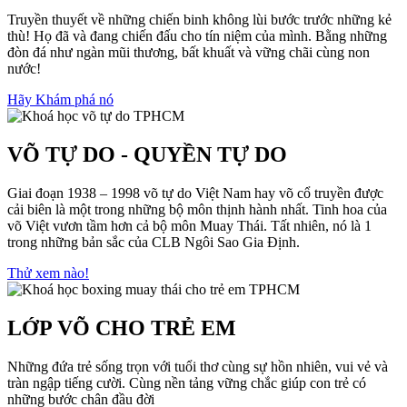
Truyền thuyết về những chiến binh không lùi bước trước những kẻ
thù! Họ đã và đang chiến đấu cho tín niệm của mình. Bằng những
đòn đá như ngàn mũi thương, bất khuất và vững chãi cùng non
nước!
Hãy Khám phá nó
VÕ TỰ DO - QUYỀN TỰ DO
Giai đoạn 1938 – 1998 võ tự do Việt Nam hay võ cổ truyền được
cải biên là một trong những bộ môn thịnh hành nhất. Tinh hoa của
võ Việt vươn tầm hơn cả bộ môn Muay Thái. Tất nhiên, nó là 1
trong những bản sắc của CLB Ngôi Sao Gia Định.
Thử xem nào!
LỚP VÕ CHO TRẺ EM
Những đứa trẻ sống trọn với tuổi thơ cùng sự hồn nhiên, vui vẻ và
tràn ngập tiếng cười. Cùng nền tảng vững chắc giúp con trẻ có
những bước chân đầu đời