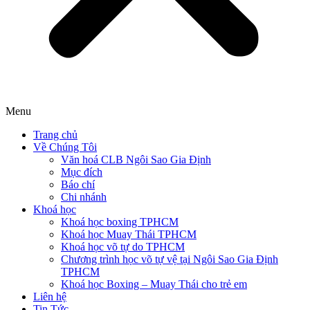
Menu
Trang chủ
Về Chúng Tôi
Văn hoá CLB Ngôi Sao Gia Định
Mục đích
Báo chí
Chi nhánh
Khoá học
Khoá học boxing TPHCM
Khoá học Muay Thái TPHCM
Khoá học võ tự do TPHCM
Chương trình học võ tự vệ tại Ngôi Sao Gia Định
TPHCM
Khoá học Boxing – Muay Thái cho trẻ em
Liên hệ
Tin Tức