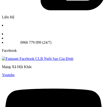
Liên Hệ
Chi nhánh 1: Số 2A Phan Chu Trinh Phường Bình Thạnh,
TPHCM
Chi nhánh 2: 25A Nơ Trang Long, Phường Gia Định TPHCM
Email: Ngoisaogiadinhvn@gmail.com
Hotline:
0966 779 099 (24/7)
Facebook
Mạng Xã Hội Khác
Youtube