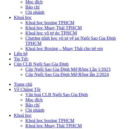
Mục đích
Báo chí
Chi nhánh
Khoá học
Khoá học boxing TPHCM
Khoá học Muay Thái TPHCM
Khoá học võ tự do TPHCM
Chương trình học võ tự vệ tại Ngôi Sao Gia Định
TPHCM
Khoá học Boxing – Muay Thái cho trẻ em
Liên hệ
Tin Tức
Cúp CLB Ngôi Sao Gia Định
Cúp Ngôi Sao Gia Định Mở Rộng Lần 1/2023
Cúp Ngôi Sao Gia Định Mở Rộng lần 2/2024
Trang chủ
Về Chúng Tôi
Văn hoá CLB Ngôi Sao Gia Định
Mục đích
Báo chí
Chi nhánh
Khoá học
Khoá học boxing TPHCM
Khoá học Muay Thái TPHCM