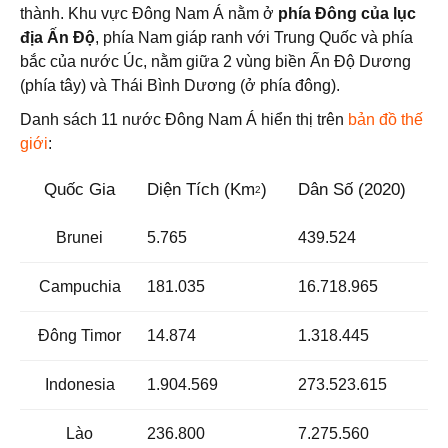
thành. Khu vực Đông Nam Á nằm ở
phía Đông của lục
địa Ấn Độ
, phía Nam giáp ranh với Trung Quốc và phía
bắc của nước Úc, nằm giữa 2 vùng biền Ấn Độ Dương
(phía tây) và Thái Bình Dương (ở phía đông).
Danh sách 11 nước Đông Nam Á hiển thị trên
bản đồ thế
giới
:
Quốc Gia
Diện Tích (Km
)
Dân Số (2020)
2
Brunei
5.765
439.524
Campuchia
181.035
16.718.965
Đông Timor
14.874
1.318.445
Indonesia
1.904.569
273.523.615
Lào
236.800
7.275.560