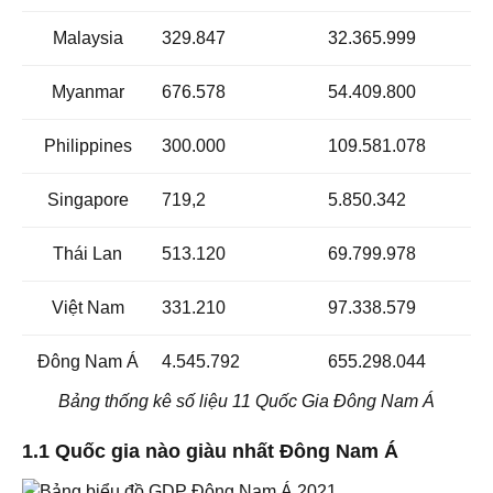
Malaysia
329.847
32.365.999
Myanmar
676.578
54.409.800
Philippines
300.000
109.581.078
Singapore
719,2
5.850.342
Thái Lan
513.120
69.799.978
Việt Nam
331.210
97.338.579
Đông Nam Á
4.545.792
655.298.044
Bảng thống kê số liệu 11 Quốc Gia Đông Nam Á
1.1 Quốc gia nào giàu nhất Đông Nam Á