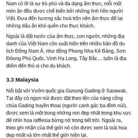
Nam có lẽ là sự trù phú và đa dạng ẩm thực, mỗi một
món ăn đều được chế biến bởi những linh hồn người
Việt. Đưa đến hương sắc hoà trộn nền ẩm thực để lại
những dấu ấn khó quên cho thực khách.
Ngoài là đất nước của ẩm thực, con người, những địa
danh của Việt Nam còn xuất hiện trên nhiều bản đồ du
lịch Đông Nam Á, như động Phong Nha Kẻ Bàng, Sơn
Đòong Phú Quốc, Vịnh Hạ Long, Tây Bắc… luôn là địa
điểm đến thú vị cho du khách.
3.3 Malaysia
Nổi bật với Vườn quốc gia Gunung Gading ở Sarawak.
Tại đây có ngọn núi được đặt theo tên của nàng công
chúa Gading huyền thoại (người canh gác ba đỉnh núi),
được xem là một trong những nơi đẹp nhất trong khu vực
để nhìn hoa rafflesia bừng nở trong tiết trời. Ngoài ra,
theo ghi nhận của thế giới nó còn được xem là loài hoa
đẹp nhất và lớn nhất thế giới hiện tại.