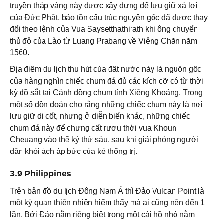
truyền tháp vàng này được xây dựng để lưu giữ xá lợi
của Đức Phật, bảo tồn cấu trúc nguyên gốc đã được thay
đổi theo lệnh của Vua Saysetthathirath khi ông chuyển
thủ đô của Lào từ Luang Prabang về Viêng Chăn năm
1560.
Địa điểm du lịch thu hút của đất nước này là nguồn gốc
của hàng nghìn chiếc chum đá đủ các kích cỡ có từ thời
kỳ đồ sắt tại Cánh đồng chum tỉnh Xiêng Khoảng. Trong
một số đồn đoán cho rằng những chiếc chum này là nơi
lưu giữ di cốt, nhưng ở diễn biến khác, những chiếc
chum đá này để chưng cất rượu thời vua Khoun
Cheuang vào thế kỷ thứ sáu, sau khi giải phóng người
dân khỏi ách áp bức của kẻ thống trị.
3.9 Philippines
Trên bản đồ du lịch Đông Nam Á thì Đảo Vulcan Point là
một kỳ quan thiên nhiên hiếm thấy mà ai cũng nên đến 1
lần. Bởi Đảo nằm riêng biệt trong một cái hồ nhỏ nằm