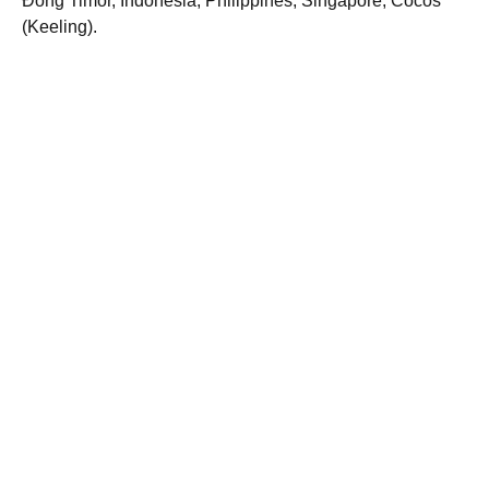
Đông Timor, Indonesia, Philippines, Singapore, Cocos
(Keeling).