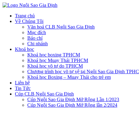
Trang chủ
Về Chúng Tôi
Văn hoá CLB Ngôi Sao Gia Định
Mục đích
Báo chí
Chi nhánh
Khoá học
Khoá học boxing TPHCM
Khoá học Muay Thái TPHCM
Khoá học võ tự do TPHCM
Chương trình học võ tự vệ tại Ngôi Sao Gia Định TPH
Khoá học Boxing – Muay Thái cho trẻ em
Liên hệ
Tin Tức
Cúp CLB Ngôi Sao Gia Định
Cúp Ngôi Sao Gia Định Mở Rộng Lần 1/2023
Cúp Ngôi Sao Gia Định Mở Rộng lần 2/2024