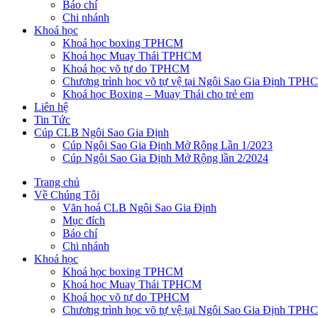
Báo chí
Chi nhánh
Khoá học
Khoá học boxing TPHCM
Khoá học Muay Thái TPHCM
Khoá học võ tự do TPHCM
Chương trình học võ tự vệ tại Ngôi Sao Gia Định TPH
Khoá học Boxing – Muay Thái cho trẻ em
Liên hệ
Tin Tức
Cúp CLB Ngôi Sao Gia Định
Cúp Ngôi Sao Gia Định Mở Rộng Lần 1/2023
Cúp Ngôi Sao Gia Định Mở Rộng lần 2/2024
Trang chủ
Về Chúng Tôi
Văn hoá CLB Ngôi Sao Gia Định
Mục đích
Báo chí
Chi nhánh
Khoá học
Khoá học boxing TPHCM
Khoá học Muay Thái TPHCM
Khoá học võ tự do TPHCM
Chương trình học võ tự vệ tại Ngôi Sao Gia Định TPH