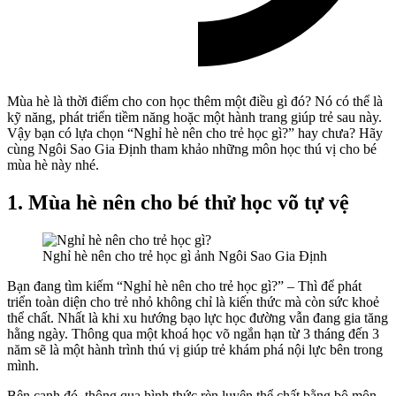
Mùa hè là thời điểm cho con học thêm một điều gì đó? Nó có thể là
kỹ năng, phát triển tiềm năng hoặc một hành trang giúp trẻ sau này.
Vậy bạn có lựa chọn “Nghỉ hè nên cho trẻ học gì?” hay chưa? Hãy
cùng Ngôi Sao Gia Định tham khảo những môn học thú vị cho bé
mùa hè này nhé.
1. Mùa hè nên cho bé thử học võ tự vệ
Nghỉ hè nên cho trẻ học gì ảnh Ngôi Sao Gia Định
Bạn đang tìm kiếm “Nghỉ hè nên cho trẻ học gì?” – Thì để phát
triển toàn diện cho trẻ nhỏ không chỉ là kiến thức mà còn sức khoẻ
thể chất. Nhất là khi xu hướng bạo lực học đường vẫn đang gia tăng
hằng ngày. Thông qua một khoá học võ ngắn hạn từ 3 tháng đến 3
năm sẽ là một hành trình thú vị giúp trẻ khám phá nội lực bên trong
mình.
Bên cạnh đó, thông qua hình thức rèn luyện thể chất bằng bộ môn