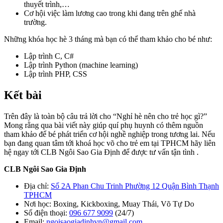
thuyết trình,…
Cơ hội việc làm lương cao trong khi đang trên ghế nhà
trường.
Những khóa học hè 3 tháng mà bạn có thể tham khảo cho bé như:
Lập trình C, C#
Lập trình Python (machine learning)
Lập trình PHP, CSS
Kết bài
Trên đây là toàn bộ câu trả lời cho “Nghỉ hè nên cho trẻ học gì?”
Mong rằng qua bài viết này giúp quí phụ huynh có thêm nguồn
tham khảo để bé phát triển cơ hội nghề nghiệp trong tương lai. Nếu
bạn đang quan tâm tới khoá học võ cho trẻ em tại TPHCM hãy liên
hệ ngay tới CLB Ngôi Sao Gia Định để được tư vấn tận tình .
CLB Ngôi Sao Gia Định
Địa chỉ:
Số 2A Phan Chu Trinh Phường 12 Quận Bình Thạnh
TPHCM
Nơi học: Boxing, Kickboxing, Muay Thái, Võ Tự Do
Số điện thoại:
096 677 9099
(24/7)
Email:
ngoisaogiadinhvn@gmail.com