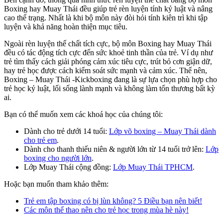
Boxing hay Muay Thái đều giúp trẻ rèn luyện tính kỷ luật và nâng
cao thể trạng. Nhất là khi bộ môn này đòi hỏi tính kiên trì khi tập
luyện và khả năng hoàn thiện mục tiêu.
Ngoài rèn luyện thể chất tích cực, bộ môn Boxing hay Muay Thái
đều có tác động tích cực đến sức khoẻ tinh thần của trẻ. Ví dụ như
trẻ tìm thấy cách giải phóng cảm xúc tiêu cực, trút bỏ cơn giận dữ,
hay trẻ học được cách kiểm soát sức mạnh và cảm xúc. Thế nên,
Boxing – Muay Thái -Kickboxing đang là sự lựa chọn phù hợp cho
trẻ học kỷ luật, lối sống lành mạnh và không làm tổn thương bất kỳ
ai.
Bạn có thể muốn xem các khoá học của chúng tôi:
Dành cho trẻ dưới 14 tuổi:
Lớp võ boxing – Muay Thái dành
cho trẻ em
.
Dành cho thanh thiếu niên & người lớn từ 14 tuổi trở lên:
Lớp
boxing cho người lớn
.
Lớp Muay Thái cộng đồng:
Lớp Muay Thái TPHCM
.
Hoặc bạn muốn tham khảo thêm:
Trẻ em tập boxing có bị lùn không? 5 Điều bạn nên biết!
Các môn thể thao nên cho trẻ học trong mùa hè này!