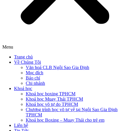
Menu
Trang chủ
Về Chúng Tôi
Văn hoá CLB Ngôi Sao Gia Định
Mục đích
Báo chí
Chi nhánh
Khoá học
Khoá học boxing TPHCM
Khoá học Muay Thái TPHCM
Khoá học võ tự do TPHCM
Chương trình học võ tự vệ tại Ngôi Sao Gia Định
TPHCM
Khoá học Boxing – Muay Thái cho trẻ em
Liên hệ
Tin Tức