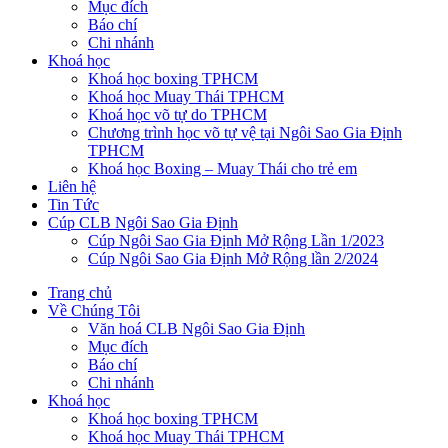
Mục đích
Báo chí
Chi nhánh
Khoá học
Khoá học boxing TPHCM
Khoá học Muay Thái TPHCM
Khoá học võ tự do TPHCM
Chương trình học võ tự vệ tại Ngôi Sao Gia Định
TPHCM
Khoá học Boxing – Muay Thái cho trẻ em
Liên hệ
Tin Tức
Cúp CLB Ngôi Sao Gia Định
Cúp Ngôi Sao Gia Định Mở Rộng Lần 1/2023
Cúp Ngôi Sao Gia Định Mở Rộng lần 2/2024
Trang chủ
Về Chúng Tôi
Văn hoá CLB Ngôi Sao Gia Định
Mục đích
Báo chí
Chi nhánh
Khoá học
Khoá học boxing TPHCM
Khoá học Muay Thái TPHCM