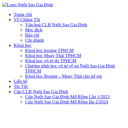
Trang chủ
Về Chúng Tôi
Văn hoá CLB Ngôi Sao Gia Định
Mục đích
Báo chí
Chi nhánh
Khoá học
Khoá học boxing TPHCM
Khoá học Muay Thái TPHCM
Khoá học võ tự do TPHCM
Chương trình học võ tự vệ tại Ngôi Sao Gia Định
TPHCM
Khoá học Boxing – Muay Thái cho trẻ em
Liên hệ
Tin Tức
Cúp CLB Ngôi Sao Gia Định
Cúp Ngôi Sao Gia Định Mở Rộng Lần 1/2023
Cúp Ngôi Sao Gia Định Mở Rộng lần 2/2024