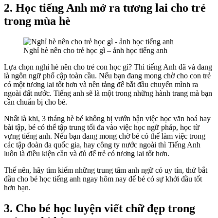
2. Học tiếng Anh mở ra tương lai cho trẻ
trong mùa hè
Nghỉ hè nên cho trẻ học gì – ảnh học tiếng anh
Lựa chọn nghỉ hè nên cho trẻ con học gì? Thì tiếng Anh đã và đang
là ngôn ngữ phổ cập toàn cầu. Nếu bạn đang mong chờ cho con trẻ
có một tương lai tốt hơn và nền tảng để bắt đầu chuyển mình ra
ngoài đất nước. Tiếng anh sẽ là một trong những hành trang mà bạn
cần chuẩn bị cho bé.
Nhất là khi, 3 tháng hè bé không bị vướn bận việc học văn hoá hay
bài tập, bé có thể tập trung tối đa vào việc học ngữ pháp, học từ
vựng tiếng anh. Nếu bạn đang mong chờ bé có thể làm việc trong
các tập đoàn đa quốc gia, hay công ty nước ngoài thì Tiếng Anh
luôn là điều kiện cần và đủ để trẻ có tương lai tốt hơn.
Thế nên, hãy tìm kiếm những trung tâm anh ngữ có uy tín, thử bắt
đầu cho bé học tiếng anh ngay hôm nay để bé có sự khởi đầu tốt
hơn bạn.
3. Cho bé học luyện viết chữ đẹp trong