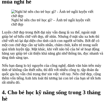
mùa nghỉ hè
Nghỉ hè nên cho trẻ học gì? – Ảnh trẻ ngồi luyện viết
chữ đẹp
Luyện chữ đẹp trong thời đại này vẫn đang là xu thế, ngoài mặt
giúp bé sở hữu chữ viết đẹp, dễ nhìn. Nhưng ở mặt sâu xa hơn thì
chữ viết nó lại đại diện cho tính cách con người sở hữu. Bởi để có
một con chữ đẹp cần sự kiên nhẫn, chăm chút, kiên trì trong suốt
quá trình luyện tập. Mặt khác, khi viết não bộ của bé sẽ hoạt động
hăng say giúp trẻ cải thiện khả năng ghi nhớ thông tin, đọc nhanh và
tăng tính sáng tạo.
Nếu bạn đang lo kỷ nguyên của công nghệ, đánh văn bản trên máy
tính sẽ không cần thiết nữa, thì đối với nhiều công ty, tập đoàn đa
quốc gia họ vẫn chú trọng thư xin việc viết tay. Nên chữ đẹp, cộng
thêm vốn tiếng Anh lưu loát thì tương lai con trẻ của bạn sẽ tốt hơn
rất nhiều đó.
4. Cho bé học kỹ năng sống trong 3 tháng
hè