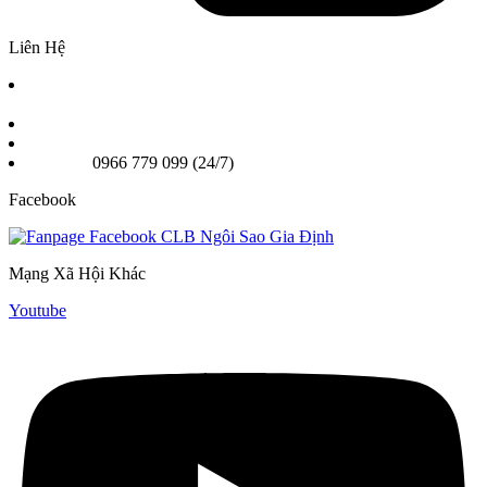
Liên Hệ
Chi nhánh 1: Số 2A Phan Chu Trinh Phường Bình Thạnh,
TPHCM
Chi nhánh 2: 25A Nơ Trang Long, Phường Gia Định TPHCM
Email: Ngoisaogiadinhvn@gmail.com
Hotline:
0966 779 099 (24/7)
Facebook
Mạng Xã Hội Khác
Youtube