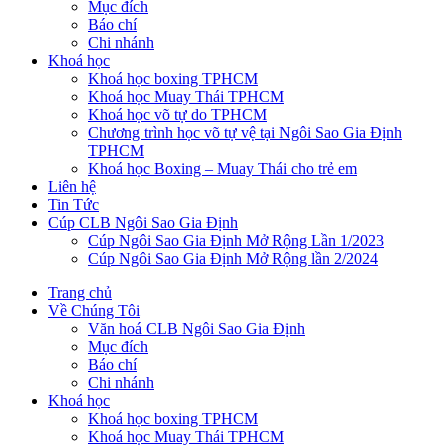
Mục đích
Báo chí
Chi nhánh
Khoá học
Khoá học boxing TPHCM
Khoá học Muay Thái TPHCM
Khoá học võ tự do TPHCM
Chương trình học võ tự vệ tại Ngôi Sao Gia Định
TPHCM
Khoá học Boxing – Muay Thái cho trẻ em
Liên hệ
Tin Tức
Cúp CLB Ngôi Sao Gia Định
Cúp Ngôi Sao Gia Định Mở Rộng Lần 1/2023
Cúp Ngôi Sao Gia Định Mở Rộng lần 2/2024
Trang chủ
Về Chúng Tôi
Văn hoá CLB Ngôi Sao Gia Định
Mục đích
Báo chí
Chi nhánh
Khoá học
Khoá học boxing TPHCM
Khoá học Muay Thái TPHCM