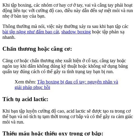
Khi tập boxing, các nhóm cơ hay cơ ở tay, vai và cẳng tay phải hoạt
động liên tục với cường độ cao, điều này dẫn đến sự mệt mỏi và run
nhẹ ở bàn tay của bạn.
Thông thường mà nói, việc này thường xảy ra sau khi bạn tập các
bài tập nặng như đấm bao cát
,
shadow boxing
hoặc tập phản xạ
nhanh.
Chấn thương hoặc căng cơ:
Căng cơ hoặc chấn thương nhẹ xuất hiện ở cổ tay, cẳng tay hoặc
ngón tay khi đấm không đúng kỹ thuật hoặc không sử dụng băng
quấn tay đúng cách có thể gây ra tình trạng tay bạn bị run.
Xem thêm:
Tập boxing bị đau cổ tay: nguyên nhân và
giải pháp phục hồi
Tích tụ acid lactic:
Khi bạn tập luyện cường độ cao, acid lactic sẽ được tạo ra trong cơ
thể bạn và nó tích tụ tạm thời trong cơ bắp và có thể gây ra cảm giác
mỏi và run.
Thiếu máu hoặc thiếu oxy trong cơ bắp: