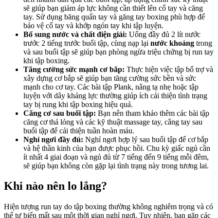
sẽ giúp bạn giảm áp lực không cần thiết lên cổ tay và căng
tay. Sử dụng băng quấn tay và găng tay boxing phù hợp để
bảo vệ cổ tay và khớp ngón tay khi tập luyện.
Bổ sung nước và chất điện giải:
Uống đầy đủ 2 lít nước
trước 2 tiếng trước buổi tập, cùng nạp lại
nước khoáng
trong
và sau buổi tập sẽ giúp bạn phòng ngừa triệu chứng bị run tay
khi tập boxing.
Tăng cường sức mạnh cơ bắp:
Thực hiện việc tập bổ trợ và
xây dựng cơ bắp sẽ giúp bạn tăng cường sức bền và sức
mạnh cho cơ tay. Các bài tập Plank, nâng tạ nhẹ hoặc tập
luyện với dây kháng lực thường giúp ích cải thiện tình trạng
tay bị rung khi tập boxing hiệu quả.
Căng cơ sau buổi tập:
Bạn nên tham khảo thêm các bài tập
căng cơ thả lỏng và các kỹ thuật massage tay, cẳng tay sau
buổi tập để cải thiện tuần hoàn máu.
Nghỉ ngơi đầy đủ:
Nghỉ ngơi hợp lý sau buổi tập để cơ bắp
và hệ thần kinh của bạn được phục hồi. Chu kỳ giấc ngủ cần
ít nhất 4 giai đoạn và ngủ đủ từ 7 tiếng đến 9 tiếng mỗi đêm,
sẽ giúp bạn không còn gặp lại tình trạng này trong tương lai.
Khi nào nên lo lắng?
Hiện tượng run tay do tập boxing thường không nghiêm trọng và có
thể tự biến mất sau một thời gian nghỉ ngơi. Tuy nhiên, bạn gặp các