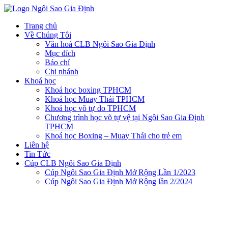
Trang chủ
Về Chúng Tôi
Văn hoá CLB Ngôi Sao Gia Định
Mục đích
Báo chí
Chi nhánh
Khoá học
Khoá học boxing TPHCM
Khoá học Muay Thái TPHCM
Khoá học võ tự do TPHCM
Chương trình học võ tự vệ tại Ngôi Sao Gia Định
TPHCM
Khoá học Boxing – Muay Thái cho trẻ em
Liên hệ
Tin Tức
Cúp CLB Ngôi Sao Gia Định
Cúp Ngôi Sao Gia Định Mở Rộng Lần 1/2023
Cúp Ngôi Sao Gia Định Mở Rộng lần 2/2024