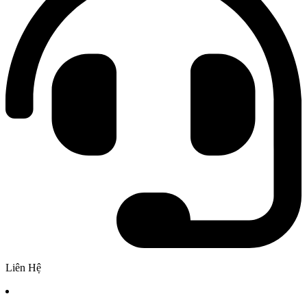
Liên Hệ
Chi nhánh 1: Số 2A Phan Chu Trinh Phường Bình Thạnh,
TPHCM