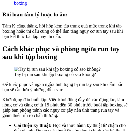
boxing
Rối loạn tâm lý hoặc lo âu:
Tâm lý căng thẳng, hồi hộp kèm tập trung quá mức trong khi tập
boxing hoặc thi đấu cũng có thể làm tăng nguy cơ run tay sau khi
bạn kết thúc bài tập hay thi đấu.
Cách khắc phục và phòng ngừa run tay
sau khi tập boxing
Tay bị run sau khi tập boxing có sao không?
Để khắc phục và ngăn ngừa tình trạng bị run tay sau khi đấm bốc
bạn sẽ cần lưu ý những điều sau:
Khởi động đầu buổi tập: Việc khởi động đầy đủ các động tác, làm
nóng cơ và căng cơ từ 15 phút đến 30 phút trước buổi tập boxing sẽ
giúp bạn phòng tránh các nguy cơ gây nên tình trạng run tay và
giảm thiểu rủi ro chấn thương.
Cải thiện kỹ thuật:
Học và thực hành kỹ thuật từ chậm cho
đến nhanh dần qua các buổi tập, áp dụng chính xác kỹ thuật