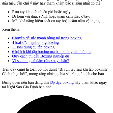
dấu hiệu cần chú ý này hãy thăm khám bác sĩ sớm nhất có thể:
Run tay kéo dài nhiều giờ hoặc ngày.
Đi kèm với đau, sưng, hoặc giảm cảm giác ở tay.
Mất khả năng kiểm soát cơ tay hoặc cầm nắm vật dụng.
Xem thêm:
Chuyên đề sức mạnh bùng nổ trong boxing
4 loại sức mạnh trong boxing
11 loại dụng cụ tập boxing
6 lợi ích khi tập boxing mà bạn không nên bỏ qua
Quy cách thi đấu Boxing nghiệp dư
Vì sao tung cú đấm cần xoay chân?
Trên đây cũng là toàn bộ nội dung “Bị run tay sau khi tập boxing?
Cách phục hồi”, mong rằng những chia sẻ trên giúp ích cho bạn.
Đừng quên nếu bạn đang tìm
lớp dạy boxing
hãy tham khảo ngay
tại Ngôi Sao Gia Định bạn nhé.