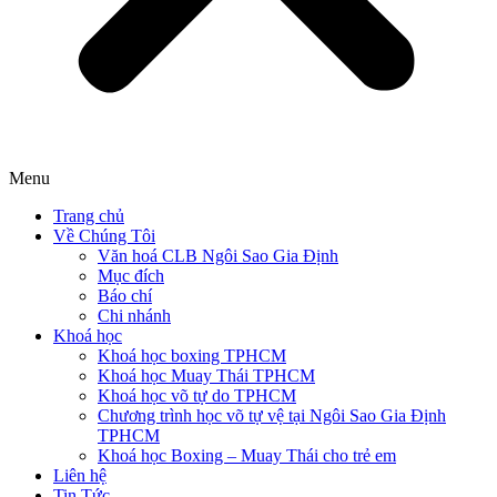
Menu
Trang chủ
Về Chúng Tôi
Văn hoá CLB Ngôi Sao Gia Định
Mục đích
Báo chí
Chi nhánh
Khoá học
Khoá học boxing TPHCM
Khoá học Muay Thái TPHCM
Khoá học võ tự do TPHCM
Chương trình học võ tự vệ tại Ngôi Sao Gia Định
TPHCM
Khoá học Boxing – Muay Thái cho trẻ em
Liên hệ
Tin Tức