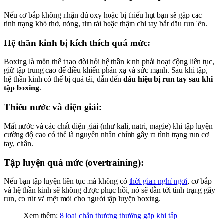
Nếu cơ bắp không nhận đủ oxy hoặc bị thiếu hụt bạn sẽ gặp các
tình trạng khó thở, nóng, tím tái hoặc thậm chí tay bắt đầu run lên.
Hệ thần kinh bị kích thích quá mức:
Boxing là môn thể thao đòi hỏi hệ thần kinh phải hoạt động liên tục,
giữ tập trung cao để điều khiển phản xạ và sức mạnh. Sau khi tập,
hệ thần kinh có thể bị quá tải, dẫn đến
dấu hiệu bị run tay sau khi
tập boxing
.
Thiếu nước và điện giải:
Mất nước và các chất điện giải (như kali, natri, magie) khi tập luyện
cường độ cao có thể là nguyên nhân chính gây ra tình trạng run cơ
tay, chân.
Tập luyện quá mức (overtraining):
Nếu bạn tập luyện liên tục mà không có
thời gian nghỉ ngơi
, cơ bắp
và hệ thần kinh sẽ không được phục hồi, nó sẽ dẫn tới tình trạng gây
run, co rút và mệt mỏi cho người tập luyện boxing.
Xem thêm:
8 loại chấn thương thường gặp khi tập