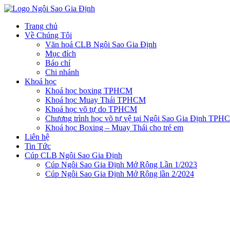
Trang chủ
Về Chúng Tôi
Văn hoá CLB Ngôi Sao Gia Định
Mục đích
Báo chí
Chi nhánh
Khoá học
Khoá học boxing TPHCM
Khoá học Muay Thái TPHCM
Khoá học võ tự do TPHCM
Chương trình học võ tự vệ tại Ngôi Sao Gia Định TPH
Khoá học Boxing – Muay Thái cho trẻ em
Liên hệ
Tin Tức
Cúp CLB Ngôi Sao Gia Định
Cúp Ngôi Sao Gia Định Mở Rộng Lần 1/2023
Cúp Ngôi Sao Gia Định Mở Rộng lần 2/2024