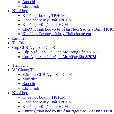
Báo chí
Chi nhánh
Khoá học
Khoá học boxing TPHCM
Khoá học Muay Thái TPHCM
Khoá học võ tự do TPHCM
Chương trình học võ tự vệ tại Ngôi Sao Gia Định TPH
Khoá học Boxing – Muay Thái cho trẻ em
Liên hệ
Tin Tức
Cúp CLB Ngôi Sao Gia Định
Cúp Ngôi Sao Gia Định Mở Rộng Lần 1/2023
Cúp Ngôi Sao Gia Định Mở Rộng lần 2/2024
Trang chủ
Về Chúng Tôi
Văn hoá CLB Ngôi Sao Gia Định
Mục đích
Báo chí
Chi nhánh
Khoá học
Khoá học boxing TPHCM
Khoá học Muay Thái TPHCM
Khoá học võ tự do TPHCM
Chương trình học võ tự vệ tại Ngôi Sao Gia Định TPH