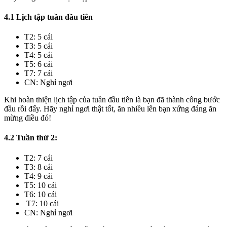
4.1 Lịch tập tuần đầu tiên
T2: 5 cái
T3: 5 cái
T4: 5 cái
T5: 6 cái
T7: 7 cái
CN: Nghỉ ngơi
Khi hoàn thiện lịch tập của tuần đầu tiên là bạn đã thành công bước
đầu rồi đấy. Hãy nghỉ ngơi thật tốt, ăn nhiều lên bạn xứng đáng ăn
mừng điều đó!
4.2 Tuần thứ 2:
T2: 7 cái
T3: 8 cái
T4: 9 cái
T5: 10 cái
T6: 10 cái
T7: 10 cái
CN: Nghỉ ngơi