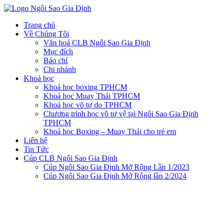
Trang chủ
Về Chúng Tôi
Văn hoá CLB Ngôi Sao Gia Định
Mục đích
Báo chí
Chi nhánh
Khoá học
Khoá học boxing TPHCM
Khoá học Muay Thái TPHCM
Khoá học võ tự do TPHCM
Chương trình học võ tự vệ tại Ngôi Sao Gia Định
TPHCM
Khoá học Boxing – Muay Thái cho trẻ em
Liên hệ
Tin Tức
Cúp CLB Ngôi Sao Gia Định
Cúp Ngôi Sao Gia Định Mở Rộng Lần 1/2023
Cúp Ngôi Sao Gia Định Mở Rộng lần 2/2024