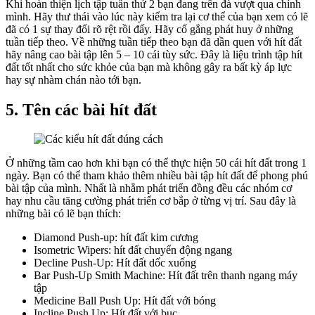
Khi hoàn thiện lịch tập tuần thứ 2 bạn đang trên đà vượt qua chính
mình. Hãy thư thái vào lúc này kiểm tra lại cơ thể của bạn xem có lẽ
đã có 1 sự thay đổi rõ rệt rồi đấy. Hãy cố gắng phát huy ở những
tuần tiếp theo. Về những tuần tiếp theo bạn đã dần quen với hít đất
hãy nâng cao bài tập lên 5 – 10 cái tùy sức. Đây là liệu trình tập hít
đất tốt nhất cho sức khỏe của bạn mà không gây ra bất kỳ áp lực
hay sự nhàm chán nào tới bạn.
5. Tên các bài hít đất
Ở những tầm cao hơn khi bạn có thể thực hiện 50 cái hít đất trong 1
ngày. Bạn có thể tham khảo thêm nhiều bài tập hít đất để phong phú
bài tập của mình. Nhất là nhằm phát triển đồng đều các nhóm cơ
hay nhu cầu tăng cường phát triển cơ bắp ở từng vị trí. Sau đây là
những bài có lẽ bạn thích:
Diamond Push-up: hít đất kim cương
Isometric Wipers: hít đất chuyển động ngang
Decline Push-Up: Hít đất dốc xuống
Bar Push-Up Smith Machine: Hít đất trên thanh ngang máy
tập
Medicine Ball Push Up: Hít đất với bóng
Incline Push Up: Hít đất với bục