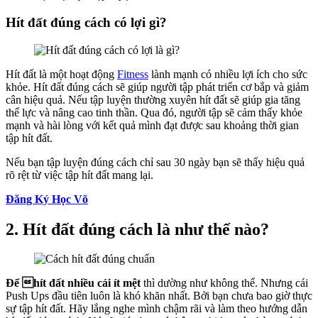
Hít đất đúng cách có lợi gì?
Hít đất là một hoạt động
Fitness
lành mạnh có nhiều lợi ích cho sức
khỏe. Hít đất đúng cách sẽ giúp người tập phát triển cơ bắp và giảm
cân hiệu quả. Nếu tập luyện thường xuyên hít đất sẽ giúp gia tăng
thể lực và nâng cao tinh thần. Qua đó, người tập sẽ cảm thấy khỏe
mạnh và hài lòng với kết quả mình đạt được sau khoảng thời gian
tập hít đất.
Nếu bạn tập luyện đúng cách chỉ sau 30 ngày bạn sẽ thấy hiệu quả
rõ rệt từ việc tập hít đất mang lại.
Đăng Ký Học Võ
2. Hít đất đúng cách là như thế nào?
Để hít đất nhiều cái ít mệt
thì dường như không thể. Nhưng cái
Push Ups đầu tiên luôn là khó khăn nhất. Bởi bạn chưa bao giờ thực
sự tập hít đất. Hãy lắng nghe mình chậm rãi và làm theo hướng dẫn