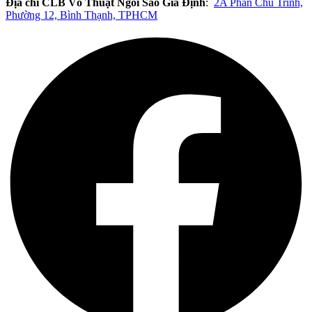
Địa chỉ CLB Võ Thuật Ngôi Sao Gia Định
:
2A Phan Chu Trinh,
Phường 12, Bình Thạnh, TPHCM