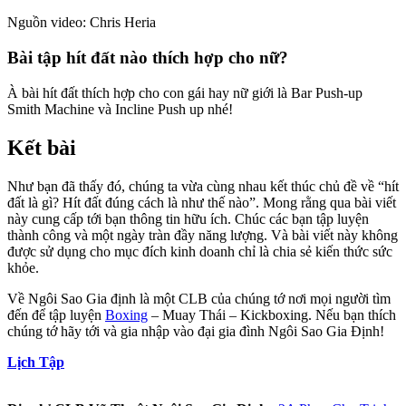
Nguồn video: Chris Heria
Bài tập hít đất nào thích hợp cho nữ?
À bài hít đất thích hợp cho con gái hay nữ giới là Bar Push-up
Smith Machine và Incline Push up nhé!
Kết bài
Như bạn đã thấy đó, chúng ta vừa cùng nhau kết thúc chủ đề về “hít
đất là gì? Hít đất đúng cách là như thế nào”. Mong rằng qua bài viết
này cung cấp tới bạn thông tin hữu ích. Chúc các bạn tập luyện
thành công và một ngày tràn đầy năng lượng. Và bài viết này không
được sử dụng cho mục đích kinh doanh chỉ là chia sẻ kiến thức sức
khỏe.
Về Ngôi Sao Gia định là một CLB của chúng tớ nơi mọi người tìm
đến để tập luyện
Boxing
– Muay Thái – Kickboxing. Nếu bạn thích
chúng tớ hãy tới và gia nhập vào đại gia đình Ngôi Sao Gia Định!
Lịch Tập