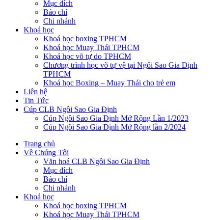
Mục đích
Báo chí
Chi nhánh
Khoá học
Khoá học boxing TPHCM
Khoá học Muay Thái TPHCM
Khoá học võ tự do TPHCM
Chương trình học võ tự vệ tại Ngôi Sao Gia Định
TPHCM
Khoá học Boxing – Muay Thái cho trẻ em
Liên hệ
Tin Tức
Cúp CLB Ngôi Sao Gia Định
Cúp Ngôi Sao Gia Định Mở Rộng Lần 1/2023
Cúp Ngôi Sao Gia Định Mở Rộng lần 2/2024
Trang chủ
Về Chúng Tôi
Văn hoá CLB Ngôi Sao Gia Định
Mục đích
Báo chí
Chi nhánh
Khoá học
Khoá học boxing TPHCM
Khoá học Muay Thái TPHCM