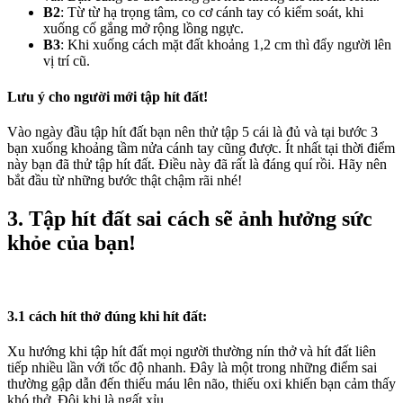
B2
: Từ từ hạ trọng tâm, co cơ cánh tay có kiểm soát, khi
xuống cố gắng mở rộng lồng ngực.
B3
: Khi xuống cách mặt đất khoảng 1,2 cm thì đẩy người lên
vị trí cũ.
Lưu ý cho người mới tập hít đất!
Vào ngày đầu tập hít đất bạn nên thử tập 5 cái là đủ và tại bước 3
bạn xuống khoảng tầm nửa cánh tay cũng được. Ít nhất tại thời điểm
này bạn đã thử tập hít đất. Điều này đã rất là đáng quí rồi. Hãy nên
bắt đầu từ những bước thật chậm rãi nhé!
3. Tập hít đất sai cách sẽ ảnh hưởng sức
khỏe của bạn!
3.1 cách hít thở đúng khi hít đất:
Xu hướng khi tập hít đất mọi người thường nín thở và hít đất liên
tiếp nhiều lần với tốc độ nhanh. Đây là một trong những điểm sai
thường gập dẫn đến thiếu máu lên não, thiếu oxi khiến bạn cảm thấy
khó thở. Đôi khi là ngất xỉu.