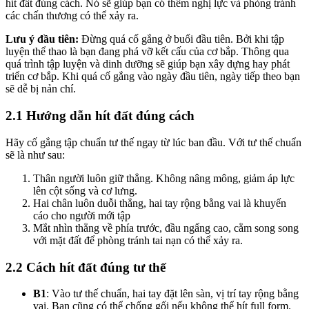
hít đất đúng cách. Nó sẽ giúp bạn có thêm nghị lực và phòng tránh
các chấn thương có thể xảy ra.
Lưu ý đầu tiên:
Đừng quá cố gắng ở buổi đầu tiên. Bởi khi tập
luyện thể thao là bạn đang phá vỡ kết cấu của cơ bắp. Thông qua
quá trình tập luyện và dinh dưỡng sẽ giúp bạn xây dựng hay phát
triển cơ bắp. Khi quá cố gắng vào ngày đầu tiên, ngày tiếp theo bạn
sẽ dễ bị nản chí.
2.1 Hướng dẫn hít đất đúng cách
Hãy cố gắng tập chuẩn tư thế ngay từ lúc ban đầu. Với tư thế chuẩn
sẽ là như sau:
Thân người luôn giữ thẳng. Không nâng mông, giảm áp lực
lên cột sống và cơ lưng.
Hai chân luôn duỗi thẳng, hai tay rộng bằng vai là khuyến
cáo cho người mới tập
Mắt nhìn thẳng về phía trước, đầu ngẩng cao, cằm song song
với mặt đất để phòng tránh tai nạn có thể xảy ra.
2.2 Cách hít đất đúng tư thế
B1
: Vào tư thế chuẩn, hai tay đặt lên sàn, vị trí tay rộng bằng
vai. Bạn cũng có thể chống gối nếu không thể hít full form.