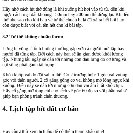
Hãy nhớ cách hít thở đúng là khi xuống hít hơi vào từ từ, đến khi
ngực cách mặt đất khoảng 150mm hay 200mm thì dừng lại. Khi lên
thở nhẹ sao cho khi bạn về tư thế chuẩn bị là đã xả ra hết hơi hay
còn được biết với cái tên hết chu kì bài tập.
3.2 Tư thế không chuẩn form:
Lưng bị võng là tình huống thường gặp với cả người mới tập hay
người đã từng tập. Bởi cách này bạn sẽ ăn gian được khối lượng
tập. Nhưng lâu ngày sẽ dẫn tới những cơn đau lưng do cơ lưng và
cột sống phải gánh tải trọng.
Khóa khớp vai do đặt sai tư thế. Có 2 trường hợp: 1 góc vai vuông
góc với thân người, 2 cố gắng gồng cơ vai không mở lồng ngực khi
xuống. Điều này sẽ dẫn tới những cơn đau vai âm ỉ rất khó chịu.
Hãy cố gắng mở rộng cùi chỏ lếch về góc 60 độ so với phần vai sẽ
giúp bạn phòng tránh chấn thương.
4. Lịch tập hít đất cơ bản
Hãy cùng thử xem lịch tập để có thêm tham khảo nhé!