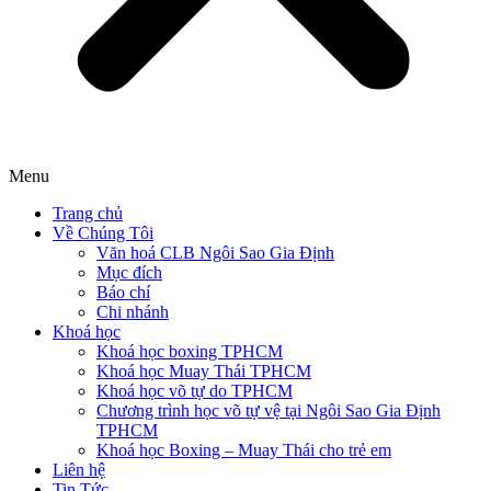
Menu
Trang chủ
Về Chúng Tôi
Văn hoá CLB Ngôi Sao Gia Định
Mục đích
Báo chí
Chi nhánh
Khoá học
Khoá học boxing TPHCM
Khoá học Muay Thái TPHCM
Khoá học võ tự do TPHCM
Chương trình học võ tự vệ tại Ngôi Sao Gia Định
TPHCM
Khoá học Boxing – Muay Thái cho trẻ em
Liên hệ
Tin Tức