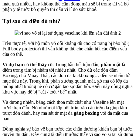
máu quá nhiều, hay không thể cầm đông máu sẽ bị trọng tài và bộ
phận y tế tước bỏ quyền thi đấu vì lí do sức khoẻ.
Tại sao có điều đó nhỉ?
Trên thực tế, với bộ môn võ đối kháng dù cho có trang bị bảo hộ (
Full body protector) thi vẫn không thể che chắn hết các điểm yếu
của cơ thể.
Ví dụ bạn có thể thấy rõ
: Trong hầu hết trận đấu,
phần mặt
là
điểm trọng tâm bị nhắm tới nhiều nhất. Cho dù các đòn đấm
Boxing, chỏ Muay Thái, các đòn đá kickboxing… đều sẽ nhắm tới
mục tiêu này. Trong khi, phần xương quanh mắt, gò má có lớp da
mỏng nhất không hề có cơ gân tạo sự đàn hồi. Điều này đồng nghĩa
khu vực này dễ bị “cắt / toét / bể” nhất.
Và đương nhiên, bằng cách thoa một chất như Vaseline lên mặt
trước trận đấu. Nó như một lớp bôi trơn, rào cản trên da giúp làm
trượt đòn đánh, hay ma sát từ mặt da
găng boxing
với da mặt của
bạn.
Đồng nghĩa sự bảo vệ bạn trước các chấn thương khiến bạn bị tước
quyền thi đấu. Đây cũng là điều thường thấy vì sao võ sĩ lại sử dụng