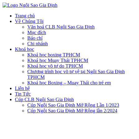
Trang chủ
Về Chúng Tôi
Văn hoá CLB Ngôi Sao Gia Định
Mục đích
Báo chí
Chi nhánh
Khoá học
Khoá học boxing TPHCM
Khoá học Muay Thái TPHCM
Khoá học võ tự do TPHCM
Chương trình học võ tự vệ tại Ngôi Sao Gia Định
TPHCM
Khoá học Boxing – Muay Thái cho trẻ em
Liên hệ
Tin Tức
Cúp CLB Ngôi Sao Gia Định
Cúp Ngôi Sao Gia Định Mở Rộng Lần 1/2023
Cúp Ngôi Sao Gia Định Mở Rộng lần 2/2024