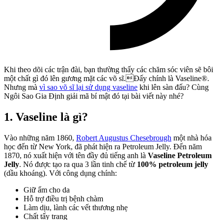
Khi theo dõi các trận đài, bạn thường thấy các chăm sóc viên sẽ bôi
một chất gì đó lên gương mặt các võ sĩ.Đấy chính là Vaseline
®.
Nhưng mà
vì sao võ sĩ lại sử dụng vaseline
khi lên sàn đấu? Cùng
Ngôi Sao Gia Định giải mã bí mật đó tại bài viết này nhé?
1. Vaseline là gì?
Vào những năm 1860,
Robert Augustus Chesebrough
một nhà hóa
học đến từ New York, đã phát hiện ra Petroleum Jelly. Đến năm
1870, nó xuất hiện với tên đầy đủ tiếng anh là
Vaseline Petroleum
Jelly
. Nó được tạo ra qua 3 lần tinh chế từ
100%
petroleum
jelly
(dầu khoáng). Với công dụng chính:
Giữ ẩm cho da
Hỗ trợ điều trị bệnh chàm
Làm dịu, lành các vết thương nhẹ
Chất tẩy trang