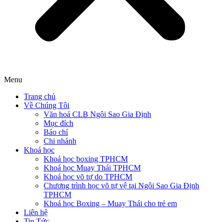
Menu
Trang chủ
Về Chúng Tôi
Văn hoá CLB Ngôi Sao Gia Định
Mục đích
Báo chí
Chi nhánh
Khoá học
Khoá học boxing TPHCM
Khoá học Muay Thái TPHCM
Khoá học võ tự do TPHCM
Chương trình học võ tự vệ tại Ngôi Sao Gia Định
TPHCM
Khoá học Boxing – Muay Thái cho trẻ em
Liên hệ
Tin Tức