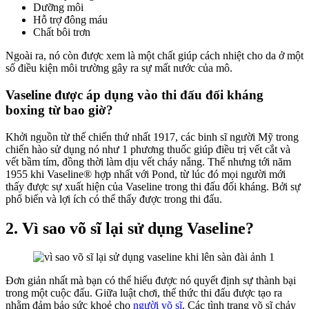
Dưỡng môi
Hỗ trợ đông máu
Chất bôi trơn
Ngoài ra, nó còn được xem là một chất giúp cách nhiệt cho da ở một
số điều kiện môi trường gây ra sự mất nước của mô.
Vaseline được áp dụng vào thi đấu đối kháng
boxing từ bao giờ?
Khởi nguồn từ thế chiến thứ nhất 1917, các binh sĩ người Mỹ trong
chiến hào sử dụng nó như 1 phương thuốc giúp điều trị vết cắt và
vết bầm tím, đồng thời làm dịu vết cháy nắng. Thế nhưng tới năm
1955 khi
Vaseline
® hợp nhất với Pond, từ lúc đó mọi người mới
thấy được sự xuất hiện của Vaseline trong thi đấu đối kháng. Bởi sự
phổ biến và lợi ích có thể thấy được trong thi đấu.
2. Vì sao võ sĩ lại sử dụng Vaseline?
Đơn giản nhất mà bạn có thể hiểu được nó quyết định sự thành bại
trong một cuộc đấu. Giữa luật chơi, thể thức thi đấu được tạo ra
nhằm đảm bảo sức khoẻ cho
người võ sĩ
. Các tình trạng võ sĩ chảy