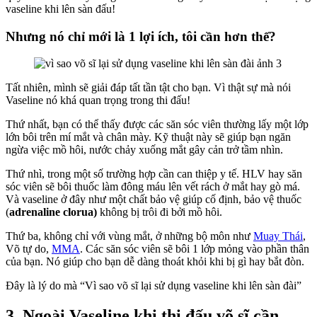
vaseline khi lên sàn đấu!
Nhưng nó chỉ mới là 1 lợi ích, tôi cần hơn thế?
Tất nhiên, mình sẽ giải đáp tất tần tật cho bạn. Vì thật sự mà nói
Vaseline nó khá quan trọng trong thi đấu!
Thứ nhất, bạn có thể thấy được các săn sóc viên thường lấy một lớp
lớn bôi trên mí mắt và chân mày. Kỹ thuật này sẽ giúp bạn ngăn
ngừa việc mồ hôi, nước chảy xuống mắt gây cản trở tầm nhìn.
Thứ nhì, trong một số trường hợp cần can thiệp y tế. HLV hay săn
sóc viên sẽ bôi thuốc làm đông máu lên vết rách ở mắt hay gò má.
Và vaseline ở đây như một chất bảo vệ giúp cố định, bảo vệ thuốc
(
adrenaline clorua)
không bị trôi đi bởi mồ hôi.
Thứ ba, không chỉ với vùng mắt, ở những bộ môn như
Muay Thái
,
Võ tự do,
MMA
. Các săn sóc viên sẽ bôi 1 lớp mỏng vào phần thân
của bạn. Nó giúp cho bạn dễ dàng thoát khỏi khi bị gì hay bắt đòn.
Đây là lý do mà “Vì sao võ sĩ lại sử dụng vaseline khi lên sàn đài”
3. Ngoài Vaseline khi thi đấu võ sĩ cần