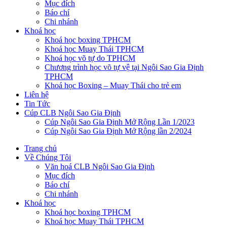
Mục đích
Báo chí
Chi nhánh
Khoá học
Khoá học boxing TPHCM
Khoá học Muay Thái TPHCM
Khoá học võ tự do TPHCM
Chương trình học võ tự vệ tại Ngôi Sao Gia Định
TPHCM
Khoá học Boxing – Muay Thái cho trẻ em
Liên hệ
Tin Tức
Cúp CLB Ngôi Sao Gia Định
Cúp Ngôi Sao Gia Định Mở Rộng Lần 1/2023
Cúp Ngôi Sao Gia Định Mở Rộng lần 2/2024
Trang chủ
Về Chúng Tôi
Văn hoá CLB Ngôi Sao Gia Định
Mục đích
Báo chí
Chi nhánh
Khoá học
Khoá học boxing TPHCM
Khoá học Muay Thái TPHCM