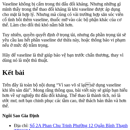
Vaseline không bị cấm trong thi đấu đối kháng. Nhưng những gì
mình thấy trong thể thao đối kháng là khi vaseline được áp dụng
cho mặt là hợp lý. Nhưng mà cùng có vài trường hợp săn sóc viên
cố tình bôi thêm vaseline, thuốc mỡ vào các bộ phận khác của cơ
thể. Làm cho đối thủ khó nắm bắt hơn.
Tuy nhiên, quyền quyết định ở trọng tài, nhưng đa phần trọng tài sẽ
yêu cầu lau hết phần vaseline dư thừa này, hoặc thông báo vi phạm
nếu ở mức độ trầm trọng.
Hãy để vaseline là thứ giúp bảo vệ bạn trước chấn thương, thay vì
dùng nó là một thủ thuật.
Kết bài
Trên đây là toàn bộ nội dung “Vì sao võ sĩ lạisử dụng vaseline
khi lên sàn đài”. Mong rằng thông qua, bài viết này sẽ giúp bạn hiểu
hơn về sự nghiệp thi đấu đối kháng. Thế thao là thành tích, nó là
ước mơ, nơi bạn chinh phục các tầm cao, thử thách bản thân và hơn
thế.
Ngôi Sao Gia Định
Địa chỉ:
Số 2A Phan Chu Trinh Phường 12 Quận Bình Thạnh