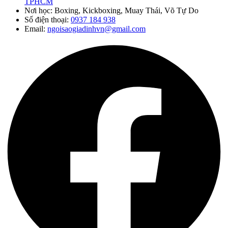
TPHCM
Nơi học: Boxing, Kickboxing, Muay Thái, Võ Tự Do
Số điện thoại:
0937 184 938
Email:
ngoisaogiadinhvn@gmail.com