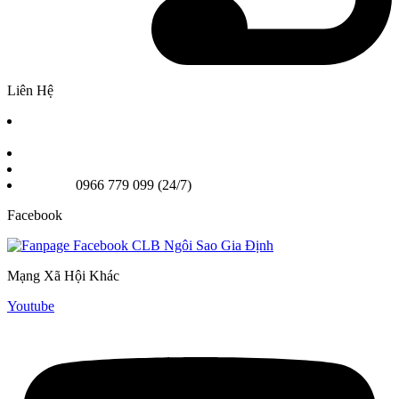
Liên Hệ
Chi nhánh 1: Số 2A Phan Chu Trinh Phường Bình Thạnh,
TPHCM
Chi nhánh 2: 25A Nơ Trang Long, Phường Gia Định TPHCM
Email: Ngoisaogiadinhvn@gmail.com
Hotline:
0966 779 099 (24/7)
Facebook
Mạng Xã Hội Khác
Youtube