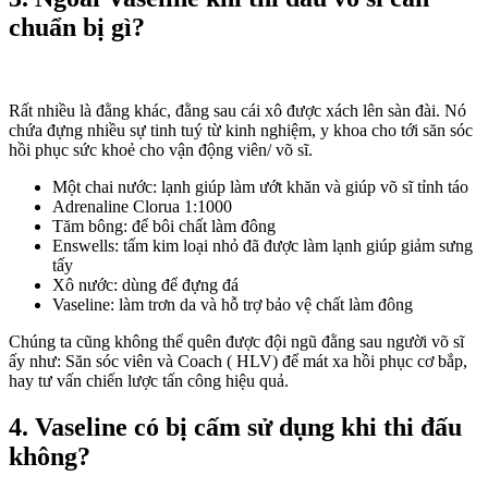
chuẩn bị gì?
Rất nhiều là đằng khác, đằng sau cái xô được xách lên sàn đài. Nó
chứa đựng nhiều sự tinh tuý từ kinh nghiệm, y khoa cho tới săn sóc
hồi phục sức khoẻ cho vận động viên/ võ sĩ.
Một chai nước: lạnh giúp làm ướt khăn và giúp võ sĩ tỉnh táo
Adrenaline Clorua 1:1000
Tăm bông: để bôi chất làm đông
Enswells: tấm kim loại nhỏ đã được làm lạnh giúp giảm sưng
tấy
Xô nước: dùng để đựng đá
Vaseline: làm trơn da và hỗ trợ bảo vệ chất làm đông
Chúng ta cũng không thể quên được đội ngũ đằng sau người võ sĩ
ấy như: Săn sóc viên và Coach ( HLV) để mát xa hồi phục cơ bắp,
hay tư vấn chiến lược tấn công hiệu quả.
4. Vaseline có bị cấm sử dụng khi thi đấu
không?