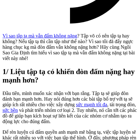
Vì sao tập tạ mà vẫn đấm không nặng
? Tập võ có nên tập tạ hay
không? Nếu tập tạ thì cần tập như thế nào? Vì sao tôi đã đẩy ngực
hàng chục kg mà đòn đấm vẫn không nặng hơn? Hãy cùng Ngôi
Sao Gia Định tìm hiểu vì sao tập tạ mà vẫn đấm không nặng tại bài
viết này nhé!
1/ Liệu tập tạ có khiến đòn đấm nặng hay
mạnh hơn?
Đầu tiên, mình muốn xác nhận với bạn rằng. Tập tạ sẽ giúp đòn
đánh bạn mạnh hơn. Hay nói đúng hơn các bài tập bổ trợ với tạ sẽ
giúp ích rất nhiều cho việc xây dựng
sức mạnh tối đa
, tải trọng đòn,
sức bền
và phát triển nhóm cơ loại 2. Tuy nhiên, nó cần tới các phác
đồ để giúp bạn kích hoạt sự liên kết của các nhóm cơ nhằm tạo ra
động lực cho đúng đấm.
Để rèn luyện cú đấm quyền anh mạnh mẽ bằng tạ, việc tập luyện sẽ
khác rất nhiều so với việc bạn tập thể hình. Ở đây, phương pháp rèn