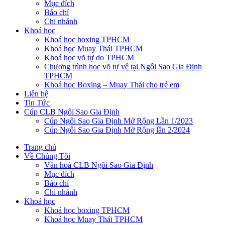
Mục đích
Báo chí
Chi nhánh
Khoá học
Khoá học boxing TPHCM
Khoá học Muay Thái TPHCM
Khoá học võ tự do TPHCM
Chương trình học võ tự vệ tại Ngôi Sao Gia Định
TPHCM
Khoá học Boxing – Muay Thái cho trẻ em
Liên hệ
Tin Tức
Cúp CLB Ngôi Sao Gia Định
Cúp Ngôi Sao Gia Định Mở Rộng Lần 1/2023
Cúp Ngôi Sao Gia Định Mở Rộng lần 2/2024
Trang chủ
Về Chúng Tôi
Văn hoá CLB Ngôi Sao Gia Định
Mục đích
Báo chí
Chi nhánh
Khoá học
Khoá học boxing TPHCM
Khoá học Muay Thái TPHCM