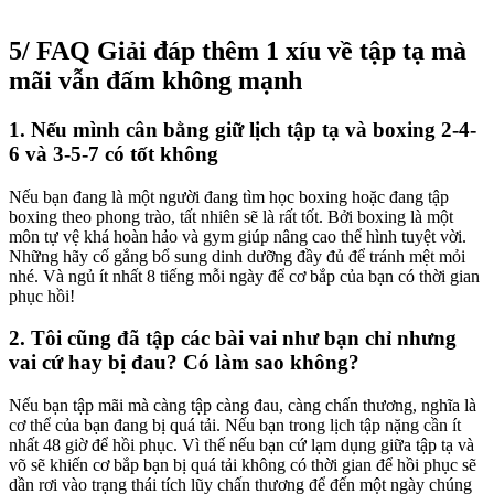
5/ FAQ Giải đáp thêm 1 xíu về tập tạ mà
mãi vẫn đấm không mạnh
1. Nếu mình cân bằng giữ lịch tập tạ và boxing 2-4-
6 và 3-5-7 có tốt không
Nếu bạn đang là một người đang tìm học boxing hoặc đang tập
boxing theo phong trào, tất nhiên sẽ là rất tốt. Bởi boxing là một
môn tự vệ khá hoàn hảo và gym giúp nâng cao thể hình tuyệt vời.
Những hãy cố gắng bổ sung dinh dưỡng đầy đủ để tránh mệt mỏi
nhé. Và ngủ ít nhất 8 tiếng mỗi ngày để cơ bắp của bạn có thời gian
phục hồi!
2. Tôi cũng đã tập các bài vai như bạn chỉ nhưng
vai cứ hay bị đau? Có làm sao không?
Nếu bạn tập mãi mà càng tập càng đau, càng chấn thương, nghĩa là
cơ thể của bạn đang bị quá tải. Nếu bạn trong lịch tập nặng cần ít
nhất 48 giờ để hồi phục. Vì thế nếu bạn cứ lạm dụng giữa tập tạ và
võ sẽ khiến cơ bắp bạn bị quá tải không có thời gian để hồi phục sẽ
dần rơi vào trạng thái tích lũy chấn thương để đến một ngày chúng