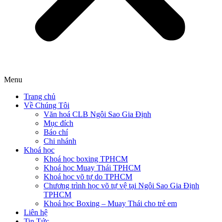
Menu
Trang chủ
Về Chúng Tôi
Văn hoá CLB Ngôi Sao Gia Định
Mục đích
Báo chí
Chi nhánh
Khoá học
Khoá học boxing TPHCM
Khoá học Muay Thái TPHCM
Khoá học võ tự do TPHCM
Chương trình học võ tự vệ tại Ngôi Sao Gia Định
TPHCM
Khoá học Boxing – Muay Thái cho trẻ em
Liên hệ
Tin Tức