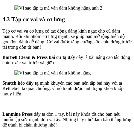
4.3 Tập cơ vai và cơ lưng
Tập cơ vai và cơ lưng có tác động đáng kinh ngạc cho cú đấm
mạnh. Bởi khi nhóm cơ lưng mạnh, sẽ giúp bạn mở rộng biên độ
góc đòn đánh dễ dàng. Cơ vai được tăng cường sức chịu đựng trước
tải trọng đòn từ bạn!
Barbell
Clean & Press bài cử tạ đẩy
đây là bài nâng cao tác động
chính xác vai trước và giữa.
Snatch kéo đẩy tạ
mình khuyến cáo bạn nên tập bài này với tạ
Kettlebell tạ quai chuông, vì nó tránh được tình trạng khóa khớp
nguy hiểm.
Lanmine Press
đẩy tạ đòn 1 tay, bài này khóa tốt cho bạn nếu
muốn tập sức mạnh đòn vai ấy. Nhưng hãy nhớ đảm bảo thẳng lưng
để tránh bị chấn thương nhé!