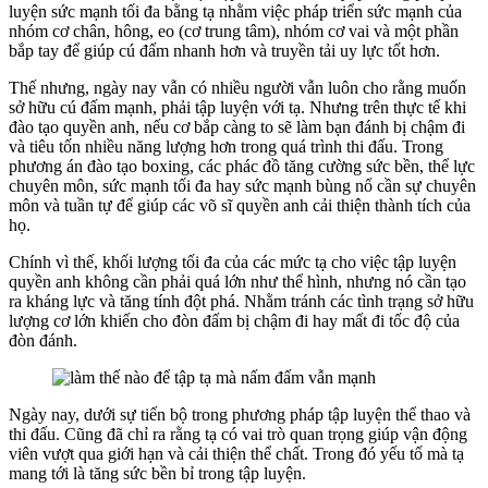
luyện sức mạnh tối đa bằng tạ nhằm việc pháp triển sức mạnh của
nhóm cơ chân, hông, eo (cơ trung tâm), nhóm cơ vai và một phần
bắp tay để giúp cú đấm nhanh hơn và truyền tải uy lực tốt hơn.
Thế nhưng, ngày nay vẫn có nhiều người vẫn luôn cho rằng muốn
sở hữu cú đấm mạnh, phải tập luyện với tạ. Nhưng trên thực tế khi
đào tạo quyền anh, nếu cơ bắp càng to sẽ làm bạn đánh bị chậm đi
và tiêu tốn nhiều năng lượng hơn trong quá trình thi đấu. Trong
phương án đào tạo boxing, các phác đồ tăng cường sức bền, thể lực
chuyên môn, sức mạnh tối đa hay sức mạnh bùng nổ cần sự chuyên
môn và tuần tự để giúp các võ sĩ quyền anh cải thiện thành tích của
họ.
Chính vì thế, khối lượng tối đa của các mức tạ cho việc tập luyện
quyền anh không cần phải quá lớn như thể hình, nhưng nó cần tạo
ra kháng lực và tăng tính đột phá. Nhằm tránh các tình trạng sở hữu
lượng cơ lớn khiến cho đòn đấm bị chậm đi hay mất đi tốc độ của
đòn đánh.
Ngày nay, dưới sự tiến bộ trong phương pháp tập luyện thể thao và
thi đấu. Cũng đã chỉ ra rằng tạ có vai trò quan trọng giúp vận động
viên vượt qua giới hạn và cải thiện thể chất. Trong đó yếu tố mà tạ
mang tới là tăng sức bền bỉ trong tập luyện.