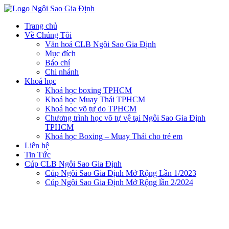
Trang chủ
Về Chúng Tôi
Văn hoá CLB Ngôi Sao Gia Định
Mục đích
Báo chí
Chi nhánh
Khoá học
Khoá học boxing TPHCM
Khoá học Muay Thái TPHCM
Khoá học võ tự do TPHCM
Chương trình học võ tự vệ tại Ngôi Sao Gia Định
TPHCM
Khoá học Boxing – Muay Thái cho trẻ em
Liên hệ
Tin Tức
Cúp CLB Ngôi Sao Gia Định
Cúp Ngôi Sao Gia Định Mở Rộng Lần 1/2023
Cúp Ngôi Sao Gia Định Mở Rộng lần 2/2024