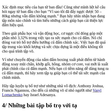
Xác định mục tiêu của bạn từ ban đầu! Cũng như mình liệt kê câu
hỏi ngay từ ban đầu cho bạn “Vì sao tôi đã đẩy ngực được 50 –
80kg nhưng vẫn đấm không mạnh.” Bạn hãy nhìn nhận bạn đang
tập môn nào chính và tìm hiểu những cách giúp bạn cải thiện lực
đấm hiệu quả.
Theo giải phẫu học và vận động học, cơ ngực chỉ đóng góp một
phần nhỏ 3,32% trong việc tạo ra sức mạnh cho cú đấm. Nó chỉ
đóng vai trò hỗ trợ điều hướng cú đấm chính xác. Việc bạn đã quá
tập trung vào khối lượng và sức chịu đựng là một điều không tốt
cho quá trình tập võ.
Ví như chuyển động của nắm đấm boxing xuất phát điểm từ hành
động xoay mũi chân, khớp gối, hông, nhóm cơ core, vai mới là xuất
phát chính của cú đấm mạnh. Nếu bạn có tiềm năng dễ dàng tung ra
cú đấm mạnh, thì hãy xem tập tạ giúp bạn có thể tải sức mạnh của
chính mình.
Hãy tập luyện tạ bổ trợ như những nhà vô địch: Anthony Joshua,
Francis Ngannou, cho đến cả những võ sĩ nhỏ người như
Vasyl
Lomachenko
hay Israel Adesanya.
4/ Những bài tập bổ trọ với tạ