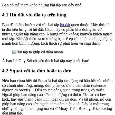
Bạn có thể tham khảo những bài tập sau đây nhé!
4.1 Hít đất với đĩa tạ trên lưng
Bạn đã chán chườm với các bài tập
hít đất
quen thuộc. Hãy thử để
tạ đĩa trên lưng rồi hít đất. Cách này có phần khá đơn giản với
những người tập nâng cao. Nhưng mình không khuyến khích người
mới tập. Khi đặt thêm tạ trên lưng bạn sẽ ép các nhóm cơ hoạt động
mạnh hơn bình thường, kích thích sự phát triển và chịu đựng.
À bạn Lê Duy Sỏi rất yêu thích bài tập này á các bạn!
4.2 Squat với tạ đòn hoặc tạ đơn
Nếu bạn chưa biết thì Squat là bài tập tác động tới hầu hết các nhóm
cơ chính như lưng, mông, đùi, phần cơ ở mu bàn chân (extensor
digitorum brevis)… Đều có tác động quan trọng trong võ thuật.
Ngoài giúp bạn nâng cao sức chịu đựng cơ đùi trước các cú low
kick, hay giữ thăng bằng linh hoạt khi trở đòn. Và tất nhiên, nó còn
giúp bạn nâng cao sức mạnh nắm đấm hiệu quả. Đây là một trong
những bài tập quan trọng mà võ sĩ Muay Thái, Boxing, Kickboxing
đều phải tập.