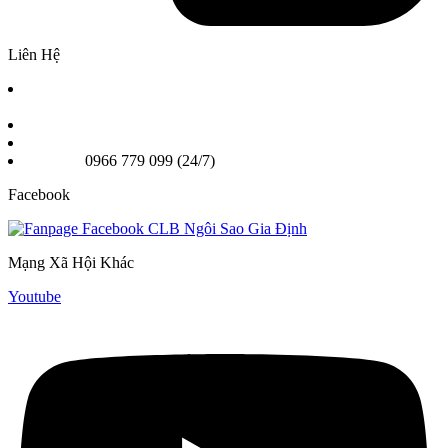
Liên Hệ
Chi nhánh 1: Số 2A Phan Chu Trinh Phường Bình Thạnh,
TPHCM
Chi nhánh 2: 25A Nơ Trang Long, Phường Gia Định TPHCM
Email: Ngoisaogiadinhvn@gmail.com
Hotline:
0966 779 099 (24/7)
Facebook
Mạng Xã Hội Khác
Youtube