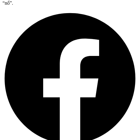
“nổ”.