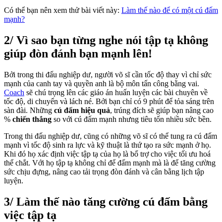
Có thể bạn nên xem thử bài viết này:
Làm thế nào để có một cú đấm
mạnh?
2/ Vì sao bạn từng nghe nói tập tạ không
giúp đòn đánh bạn mạnh lên!
Bởi trong thi đấu nghiệp dư, người võ sĩ cần tốc độ thay vì chỉ sức
mạnh của canh tay và quyền anh là bộ môn tấn công bằng vai.
Coach
sẽ chú trọng lên các giáo án huấn luyện các bài chuyên về
tốc độ, di chuyển và lách né. Bởi bạn chỉ có 9 phút để tỏa sáng trên
sàn đài. Những
cú đấm hiệu quả
, trúng đích sẽ giúp bạn nâng cao
%
chiến thắng
so với cú đấm mạnh nhưng tiêu tốn nhiều sức bền.
Trong thi đấu nghiệp dư, cũng có những võ sĩ có thể tung ra cú đấm
mạnh vì tốc độ sinh ra lực và kỹ thuật là thứ tạo ra sức mạnh ở họ.
Khi đó họ xác định việc tập tạ của họ là bổ trợ cho việc tối ưu hoá
thể chắt. Với họ tập tạ không chỉ để đấm mạnh mà là để tăng cường
sức chịu đựng, nâng cao tải trọng đòn đánh và cân bằng lịch tập
luyện.
3/ Làm thế nào tăng cường cú đấm bằng
việc tập tạ