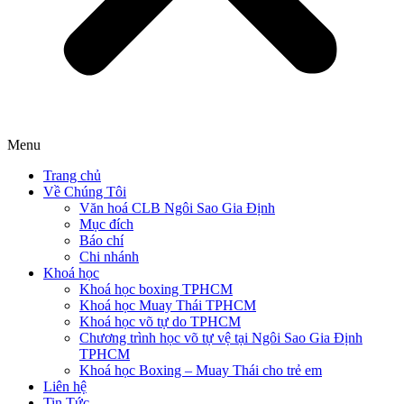
Menu
Trang chủ
Về Chúng Tôi
Văn hoá CLB Ngôi Sao Gia Định
Mục đích
Báo chí
Chi nhánh
Khoá học
Khoá học boxing TPHCM
Khoá học Muay Thái TPHCM
Khoá học võ tự do TPHCM
Chương trình học võ tự vệ tại Ngôi Sao Gia Định
TPHCM
Khoá học Boxing – Muay Thái cho trẻ em
Liên hệ
Tin Tức