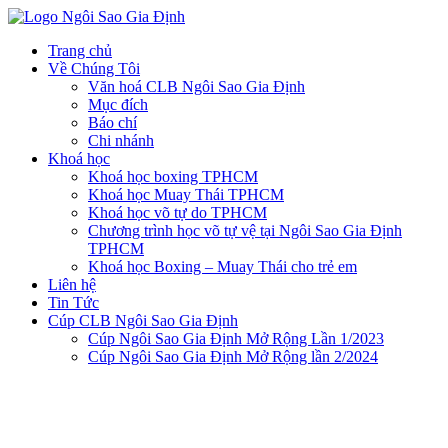
Trang chủ
Về Chúng Tôi
Văn hoá CLB Ngôi Sao Gia Định
Mục đích
Báo chí
Chi nhánh
Khoá học
Khoá học boxing TPHCM
Khoá học Muay Thái TPHCM
Khoá học võ tự do TPHCM
Chương trình học võ tự vệ tại Ngôi Sao Gia Định
TPHCM
Khoá học Boxing – Muay Thái cho trẻ em
Liên hệ
Tin Tức
Cúp CLB Ngôi Sao Gia Định
Cúp Ngôi Sao Gia Định Mở Rộng Lần 1/2023
Cúp Ngôi Sao Gia Định Mở Rộng lần 2/2024