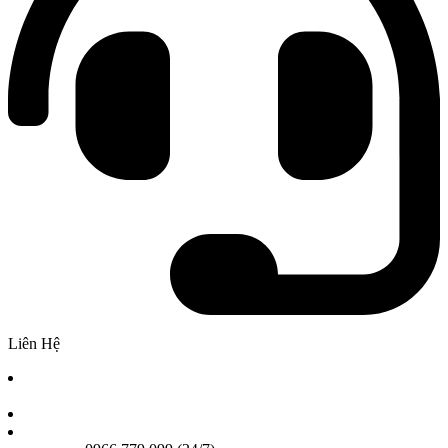
Liên Hệ
Chi nhánh 1: Số 2A Phan Chu Trinh Phường Bình Thạnh,
TPHCM
Chi nhánh 2: 25A Nơ Trang Long, Phường Gia Định TPHCM
Email: Ngoisaogiadinhvn@gmail.com