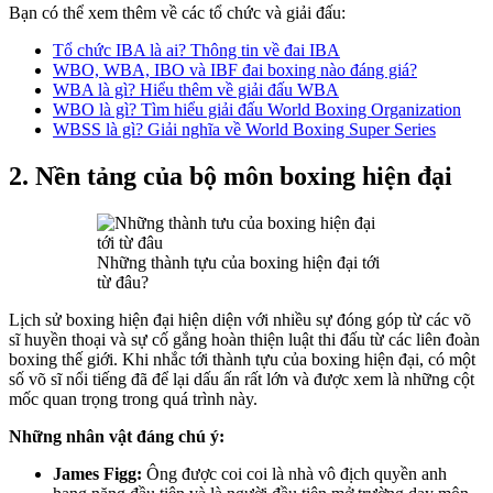
Bạn có thể xem thêm về các tổ chức và giải đấu:
Tổ chức IBA là ai? Thông tin về đai IBA
WBO, WBA, IBO và IBF đai boxing nào đáng giá?
WBA là gì? Hiểu thêm về giải đấu WBA
WBO là gì? Tìm hiểu giải đấu World Boxing Organization
WBSS là gì? Giải nghĩa về World Boxing Super Series
2. Nền tảng của bộ môn boxing hiện đại
Những thành tựu của boxing hiện đại tới
từ đâu?
Lịch sử boxing hiện đại hiện diện với nhiều sự đóng góp từ các võ
sĩ huyền thoại và sự cố gắng hoàn thiện luật thi đấu từ các liên đoàn
boxing thế giới. Khi nhắc tới thành tựu của boxing hiện đại, có một
số võ sĩ nổi tiếng đã để lại dấu ấn rất lớn và được xem là những cột
mốc quan trọng trong quá trình này.
Những nhân vật đáng chú ý:
James Figg:
Ông được coi coi là nhà vô địch quyền anh