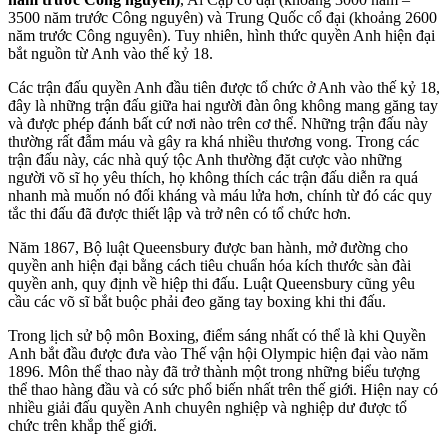
3500 năm trước Công nguyên) và Trung Quốc cổ đại (khoảng 2600
năm trước Công nguyên). Tuy nhiên, hình thức quyền Anh hiện đại
bắt nguồn từ Anh vào thế kỷ 18.
Các trận đấu quyền Anh đầu tiên được tổ chức ở Anh vào thế kỷ 18,
đây là những trận đấu giữa hai người đàn ông không mang găng tay
và được phép đánh bất cứ nơi nào trên cơ thể. Những trận đấu này
thường rất đẫm máu và gây ra khá nhiều thương vong. Trong các
trận đấu này, các nhà quý tộc Anh thường đặt cược vào những
người võ sĩ họ yêu thích, họ không thích các trận đấu diễn ra quá
nhanh mà muốn nó đối kháng và máu lửa hơn, chính từ đó các quy
tắc thi đấu đã được thiết lập và trở nên có tổ chức hơn.
Năm 1867, Bộ luật Queensbury được ban hành, mở đường cho
quyền anh hiện đại bằng cách tiêu chuẩn hóa kích thước sàn đài
quyền anh, quy định về hiệp thi đấu. Luật Queensbury cũng yêu
cầu các võ sĩ bắt buộc phải đeo găng tay boxing khi thi đấu.
Trong lịch sử bộ môn Boxing, điểm sáng nhất có thể là khi Quyền
Anh bắt đầu được đưa vào Thế vận hội Olympic hiện đại vào năm
1896. Môn thể thao này đã trở thành một trong những biểu tượng
thể thao hàng đầu và có sức phổ biến nhất trên thế giới. Hiện nay có
nhiều giải đấu quyền Anh chuyên nghiệp và nghiệp dư được tổ
chức trên khắp thế giới.