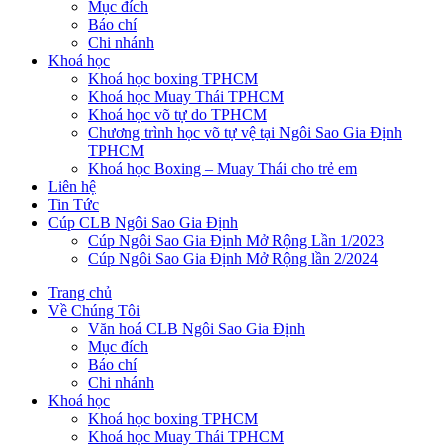
Mục đích
Báo chí
Chi nhánh
Khoá học
Khoá học boxing TPHCM
Khoá học Muay Thái TPHCM
Khoá học võ tự do TPHCM
Chương trình học võ tự vệ tại Ngôi Sao Gia Định
TPHCM
Khoá học Boxing – Muay Thái cho trẻ em
Liên hệ
Tin Tức
Cúp CLB Ngôi Sao Gia Định
Cúp Ngôi Sao Gia Định Mở Rộng Lần 1/2023
Cúp Ngôi Sao Gia Định Mở Rộng lần 2/2024
Trang chủ
Về Chúng Tôi
Văn hoá CLB Ngôi Sao Gia Định
Mục đích
Báo chí
Chi nhánh
Khoá học
Khoá học boxing TPHCM
Khoá học Muay Thái TPHCM