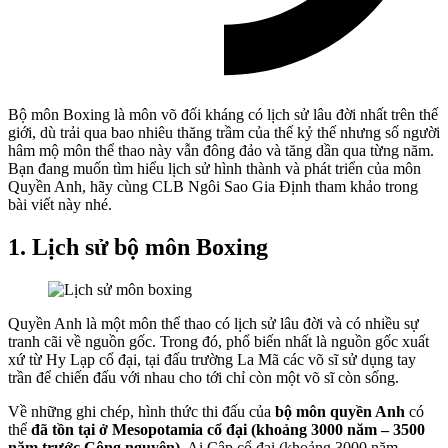
Bộ môn Boxing là môn võ đối kháng có lịch sử lâu đời nhất trên thế
giới, dù trải qua bao nhiêu thăng trầm của thế kỷ thế nhưng số người
hâm mộ môn thể thao này vẫn đông đảo và tăng dần qua từng năm.
Bạn đang muốn tìm hiểu lịch sử hình thành và phát triển của môn
Quyền Anh, hãy cùng CLB Ngôi Sao Gia Định tham khảo trong
bài viết này nhé.
1. Lịch sử bộ môn Boxing
Quyền Anh là một môn thể thao có lịch sử lâu đời và có nhiều sự
tranh cãi về nguồn gốc. Trong đó, phổ biến nhất là nguồn gốc xuất
xứ từ Hy Lạp cổ đại, tại đấu trường La Mã các võ sĩ sử dụng tay
trần để chiến đấu với nhau cho tới chỉ còn một võ sĩ còn sống.
Về những ghi chép, hình thức thi đấu của
bộ môn quyền Anh
có
thể
đã tồn tại ở Mesopotamia cổ đại (khoảng 3000 năm – 3500
năm trước Công nguyên)
, Ai Cập cổ đại (khoảng 3000 năm –