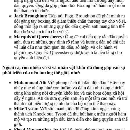
hạng nặng đầu tiên và là người đầu tiên mở trường dạy môn
đấu quyền. Ông đã góp phần đưa Boxing trở thành một môn
thể thao có tổ chức.
Jack Broughton:
Tiếp nối Figg, Broughton đã phát minh ra
đôi găng tay boxing để giảm thiểu chấn thương tay cho võ sĩ,
đồng thời lập ra những quy tắc đấu quyền anh mang tính thể
thao hơn và an toàn cho võ sĩ.
Marquis of Queensberry:
Ông đã cải tiến quy tắc đấu quyền
anh, đưa ra những quy định rõ ràng và hướng dẫn nó chi tiết
về luật đấu như thời gian thi đấu, số hiệp, và các hành vi
phạm quy. Quy tắc Queensberry được xem là nền tảng cho
quyền anh hiện đại.
Ngoài ra, còn nhiều võ sĩ và nhân vật khác đã đóng góp vào sự
phát triển của nền boxing thế giới, như:
Muhammad Ali:
Với phong cách thi đấu độc đáo “Hãy bay
nhảy nhẹ nhàng như con bướm và đấm đau như ong chích”,
cùng khả năng nói chuyện khéo léo và các hoạt động xã hội
đầy ý nghĩa, Ali đã đưa quyền anh lên một tầm cao mới và trở
thành một biểu tượng danh dự của bộ môn thể thao này.
Mike Tyson:
Với sức mạnh, tốc độ đáng kinh ngạc, cùng
thành tích Knock out, Tyson đã thu hút hàng triệu người hâm
mộ và tạo ra những trận đấu kinh điển cho làng quyền anh thế
giới.
Floyd Mayweather Jr:
Với kỹ thuật phòng thủ hoàn hảo và